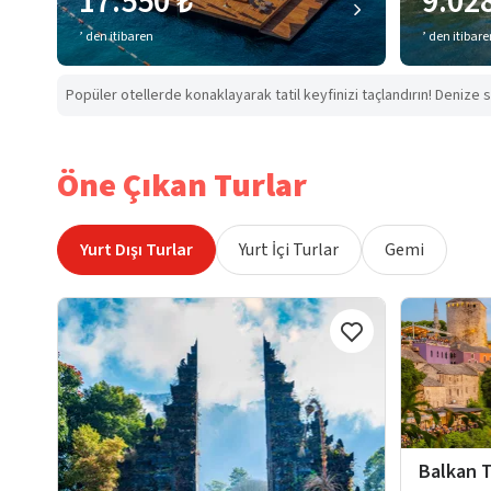
17.550 ₺
9.02
’ den itibaren
’ den itibar
Popüler otellerde konaklayarak tatil keyfinizi taçlandırın! Denize s
Öne Çıkan Turlar
Yurt Dışı Turlar
Yurt İçi Turlar
Gemi
Balkan T