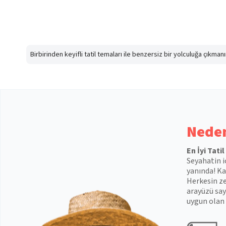
Birbirinden keyifli tatil temaları ile benzersiz bir yolculuğa çıkma
Neden
En İyi Tati
Seyahatin i
yanında! Kal
Herkesin ze
arayüzü say
uygun olan 