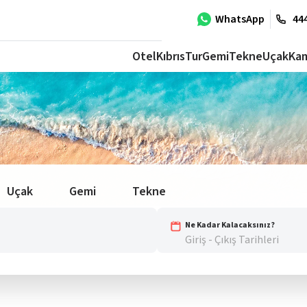
WhatsApp
444
Otel
Kıbrıs
Tur
Gemi
Tekne
Uçak
Ka
Uçak
Gemi
Tekne
Ne Kadar Kalacaksınız?
Giriş - Çıkış Tarihleri