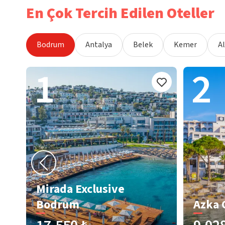
En Çok Tercih Edilen Oteller
Bodrum
Antalya
Belek
Kemer
A
1
2
Mirada Exclusive
Bodrum
Azka 