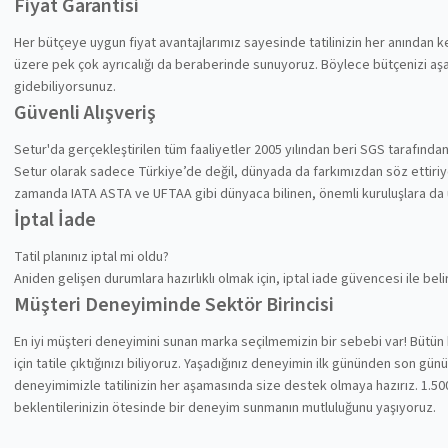
Fiyat Garantisi
Her bütçeye uygun fiyat avantajlarımız sayesinde tatilinizin her anından
üzere pek çok ayrıcalığı da beraberinde sunuyoruz. Böylece bütçenizi aşa
gidebiliyorsunuz.
Güvenli Alışveriş
Setur'da gerçekleştirilen tüm faaliyetler 2005 yılından beri SGS tarafında
Setur olarak sadece Türkiye’de değil, dünyada da farkımızdan söz ettiriyoru
zamanda IATA ASTA ve UFTAA gibi dünyaca bilinen, önemli kuruluşlara da
İptal İade
Tatil planınız iptal mi oldu?
Aniden gelişen durumlara hazırlıklı olmak için, iptal iade güvencesi ile be
Müşteri Deneyiminde Sektör Birincisi
En iyi müşteri deneyimini sunan marka seçilmemizin bir sebebi var! Bütün 
için tatile çıktığınızı biliyoruz. Yaşadığınız deneyimin ilk gününden son gü
deneyimimizle tatilinizin her aşamasında size destek olmaya hazırız. 1.500
beklentilerinizin ötesinde bir deneyim sunmanın mutluluğunu yaşıyoruz.