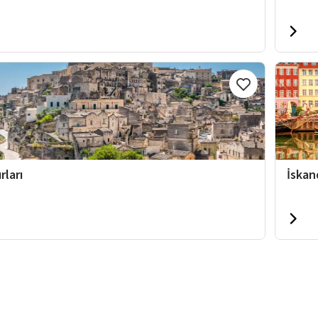
rları
İskan