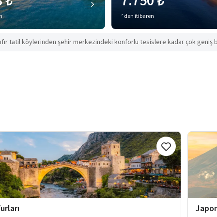
8 ₺
7.750 ₺
en
’ den itibaren
ıfır tatil köylerinden şehir merkezindeki konforlu tesislere kadar çok geniş b
urları
Japon