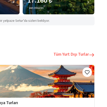
17.160 ₺
’ den itibaren
ir yelpaze Setur’da sizleri bekliyor.
Tüm Yurt Dışı Turlar
ya Turları