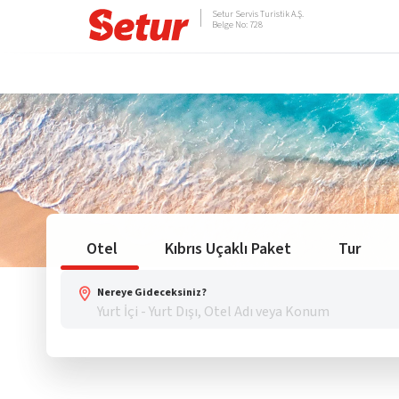
Setur Servis Turistik A.Ş.
Belge No: 728
Otel
Kıbrıs Uçaklı Paket
Tur
Nereye Gideceksiniz?