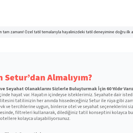
nın tam zamanı! Özel tatil temalarıyla hayalinizdeki tatil deneyimine doğru ilk 
 Setur’dan Almalıyım?
l ve Seyahat Olanaklarını Sizlerle Buluşturmak İçin 60 Yıldır Varı
çinde hayat var. Hayatın içindeyse isteklerimiz. Seyahate dair isted
itesini tatilinizin her anında hissedeceğiniz Setur ile rüya gibi zam
vk ve tercihlerine uygun, binlerce otel ve seyahat seçeneklerini si
esinde, filtreleri kullanarak, dilediğiniz tatil konseptini kolayca
otellere kolayca ulaşabiliyorsunuz.