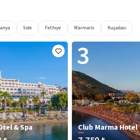
lanya
Side
Fethiye
Marmaris
Kuşadası
3
Otel & Spa
Club Marma Hotel