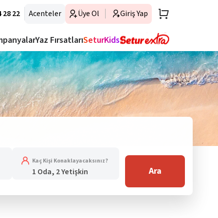
 28 22
Acenteler
Üye Ol
Giriş Yap
mpanyalar
Yaz Fırsatları
SeturKids
Kaç Kişi Konaklayacaksınız?
Ara
1 Oda, 2 Yetişkin