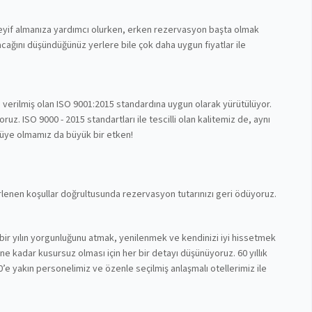
 keyif almanıza yardımcı olurken, erken rezervasyon başta olmak
cağını düşündüğünüz yerlere bile çok daha uygun fiyatlar ile
n verilmiş olan ISO 9001:2015 standardına uygun olarak yürütülüyor.
z. ISO 9000 - 2015 standartları ile tescilli olan kalitemiz de, aynı
 üye olmamız da büyük bir etken!
lirlenen koşullar doğrultusunda rezervasyon tutarınızı geri ödüyoruz.
bir yılın yorgunluğunu atmak, yenilenmek ve kendinizi iyi hissetmek
nüne kadar kusursuz olması için her bir detayı düşünüyoruz. 60 yıllık
’e yakın personelimiz ve özenle seçilmiş anlaşmalı otellerimiz ile