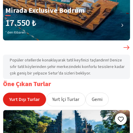
Mirada Exclusive Bodrum
17.550 ₺
’ den itibaren
Popüler otellerde konaklayarak tatil keyfinizi taçlandırın! Denize
sıfır tatil köylerinden şehir merkezindeki konforlu tesislere kadar
çok geniş bir yelpaze Setur’da sizleri bekliyor.
Öne Çıkan Turlar
Yurt Dışı Turlar
Yurt İçi Turlar
Gemi