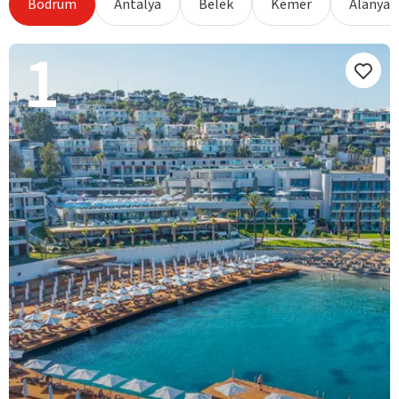
Bodrum
Antalya
Belek
Kemer
Alanya
1