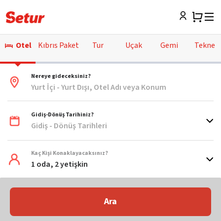
Otel
Kıbrıs Paket
Tur
Uçak
Gemi
Tekne
Nereye gideceksiniz?
Yurt İçi - Yurt Dışı, Otel Adı veya Konum
Gidiş-Dönüş Tarihiniz?
Gidiş - Dönüş Tarihleri
Kaç Kişi Konaklayacaksınız?
1 oda, 2 yetişkin
Ara