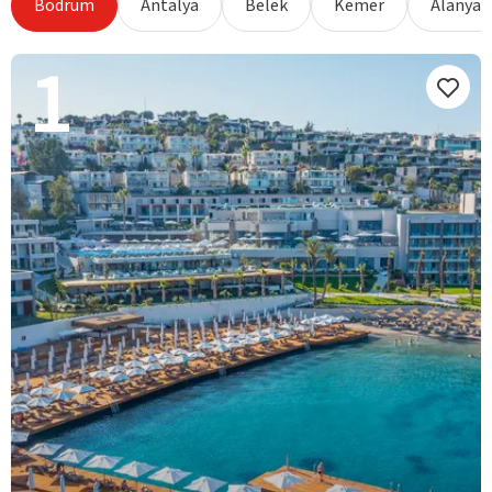
Bodrum
Antalya
Belek
Kemer
Alanya
1