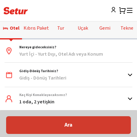
Otel
Kıbrıs Paket
Tur
Uçak
Gemi
Tekne
Nereye gideceksiniz?
Yurt İçi - Yurt Dışı, Otel Adı veya Konum
Gidiş-Dönüş Tarihiniz?
Gidiş - Dönüş Tarihleri
Kaç Kişi Konaklayacaksınız?
1 oda, 2 yetişkin
Ara