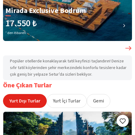
Mirada Exclusive Bodrum
17.550 ₺
’ den itibaren
Popüler otellerde konaklayarak tatil keyfinizi taçlandırın! Denize
sıfır tatil köylerinden şehir merkezindeki konforlu tesislere kadar
çok geniş bir yelpaze Setur’da sizleri bekliyor.
Öne Çıkan Turlar
Yurt Dışı Turlar
Yurt İçi Turlar
Gemi