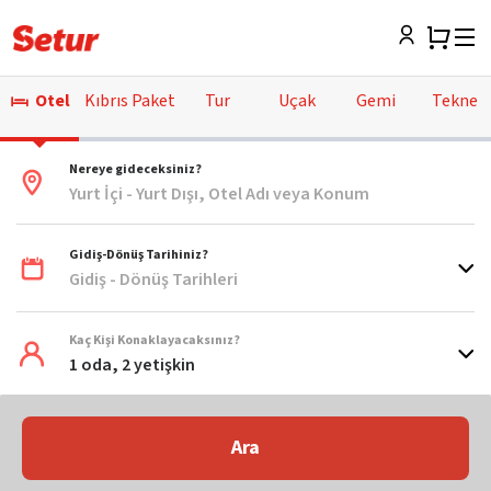
Otel
Kıbrıs Paket
Tur
Uçak
Gemi
Tekne
Nereye gideceksiniz?
Yurt İçi - Yurt Dışı, Otel Adı veya Konum
Gidiş-Dönüş Tarihiniz?
Gidiş - Dönüş Tarihleri
Kaç Kişi Konaklayacaksınız?
1 oda, 2 yetişkin
Ara