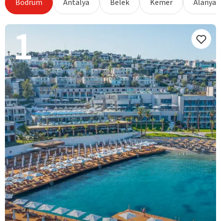
Bodrum
Antalya
Belek
Kemer
Alanya
1