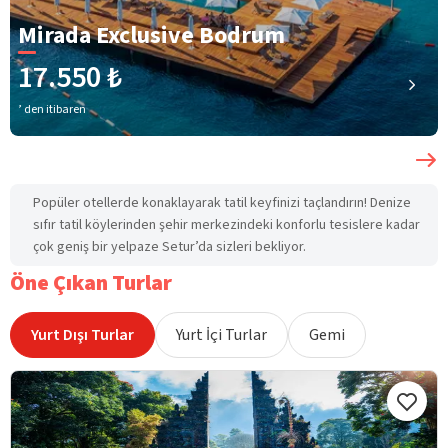
Mirada Exclusive Bodrum
17.550 ₺
’ den itibaren
Popüler otellerde konaklayarak tatil keyfinizi taçlandırın! Denize
sıfır tatil köylerinden şehir merkezindeki konforlu tesislere kadar
çok geniş bir yelpaze Setur’da sizleri bekliyor.
Öne Çıkan Turlar
Yurt Dışı Turlar
Yurt İçi Turlar
Gemi