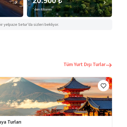
20.900 ₺
’ den itibaren
ir yelpaze Setur’da sizleri bekliyor.
Tüm Yurt Dışı Turlar
ya Turları