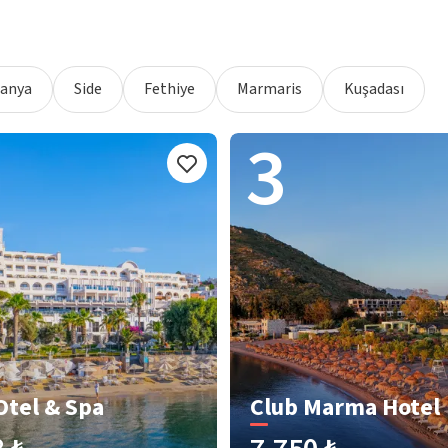
lanya
Side
Fethiye
Marmaris
Kuşadası
3
Otel & Spa
Club Marma Hotel