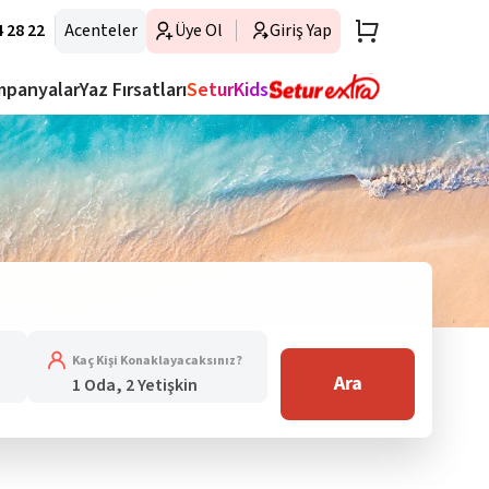
 28 22
Acenteler
Üye Ol
Giriş Yap
mpanyalar
Yaz Fırsatları
SeturKids
Kaç Kişi Konaklayacaksınız?
Ara
1 Oda, 2 Yetişkin