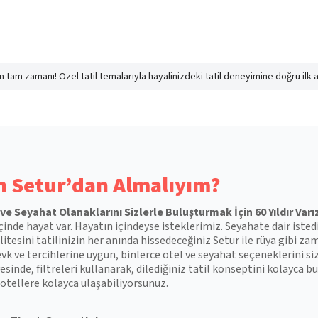
nın tam zamanı! Özel tatil temalarıyla hayalinizdeki tatil deneyimine doğru ilk 
 Setur’dan Almalıyım?
l ve Seyahat Olanaklarını Sizlerle Buluşturmak İçin 60 Yıldır Varı
çinde hayat var. Hayatın içindeyse isteklerimiz. Seyahate dair isted
itesini tatilinizin her anında hissedeceğiniz Setur ile rüya gibi zam
vk ve tercihlerine uygun, binlerce otel ve seyahat seçeneklerini si
esinde, filtreleri kullanarak, dilediğiniz tatil konseptini kolayca
otellere kolayca ulaşabiliyorsunuz.