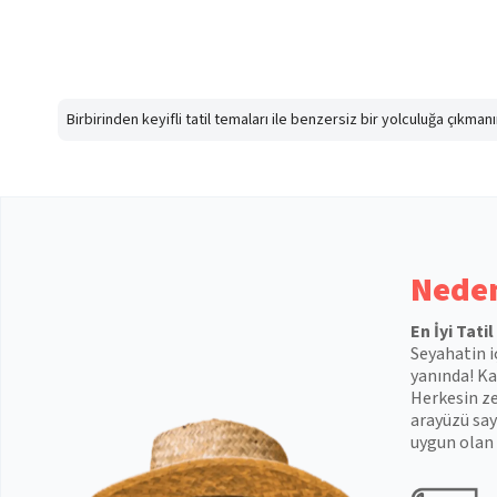
Birbirinden keyifli tatil temaları ile benzersiz bir yolculuğa çıkma
Neden
En İyi Tati
Seyahatin i
yanında! Kal
Herkesin ze
arayüzü say
uygun olan 