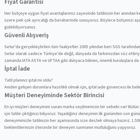
Fiyat Garantisi
Her bütçeye uygun fiyat avantajlarımız sayesinde tatilinizin her anından
üzere pek çok ayrıcalığı da beraberinde sunuyoruz. Böylece bütçenizi aşa
gidebiliyorsunuz.
Güvenli Alışveriş
Setur'da gerçekleştirilen tüm faaliyetler 2005 yılından beri SGS tarafında
Setur olarak sadece Türkiye’de değil, dünyada da farkımızdan söz ettiriyoru
zamanda IATA ASTA ve UFTAA gibi dünyaca bilinen, önemli kuruluşlara da
İptal İade
Tatil planınız iptal mi oldu?
Aniden gelişen durumlara hazırlıklı olmak için, iptal iade güvencesi ile be
Müşteri Deneyiminde Sektör Birincisi
En iyi müşteri deneyimini sunan marka seçilmemizin bir sebebi var! Bütün 
için tatile çıktığınızı biliyoruz. Yaşadığınız deneyimin ilk gününden son gü
deneyimimizle tatilinizin her aşamasında size destek olmaya hazırız. 1.500
beklentilerinizin ötesinde bir deneyim sunmanın mutluluğunu yaşıyoruz.