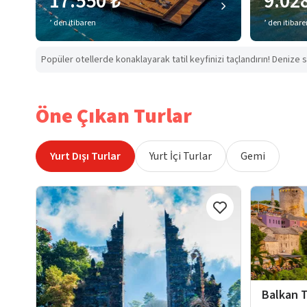
17.550 ₺
9.02
’ den itibaren
’ den itibar
Popüler otellerde konaklayarak tatil keyfinizi taçlandırın! Denize s
Öne Çıkan Turlar
Yurt Dışı Turlar
Yurt İçi Turlar
Gemi
Balkan T