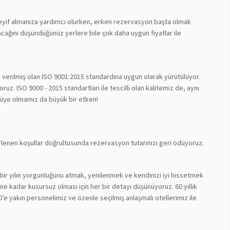
 keyif almanıza yardımcı olurken, erken rezervasyon başta olmak
cağını düşündüğünüz yerlere bile çok daha uygun fiyatlar ile
n verilmiş olan ISO 9001:2015 standardına uygun olarak yürütülüyor.
z. ISO 9000 - 2015 standartları ile tescilli olan kalitemiz de, aynı
 üye olmamız da büyük bir etken!
lirlenen koşullar doğrultusunda rezervasyon tutarınızı geri ödüyoruz.
bir yılın yorgunluğunu atmak, yenilenmek ve kendinizi iyi hissetmek
nüne kadar kusursuz olması için her bir detayı düşünüyoruz. 60 yıllık
’e yakın personelimiz ve özenle seçilmiş anlaşmalı otellerimiz ile