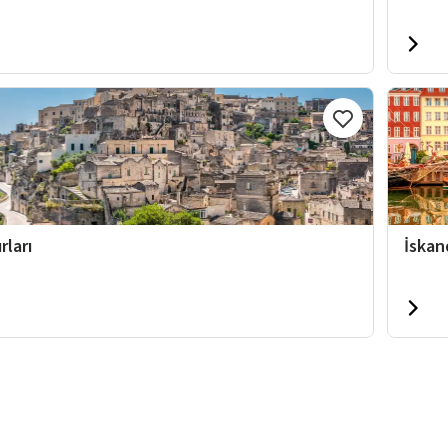
rları
İskan