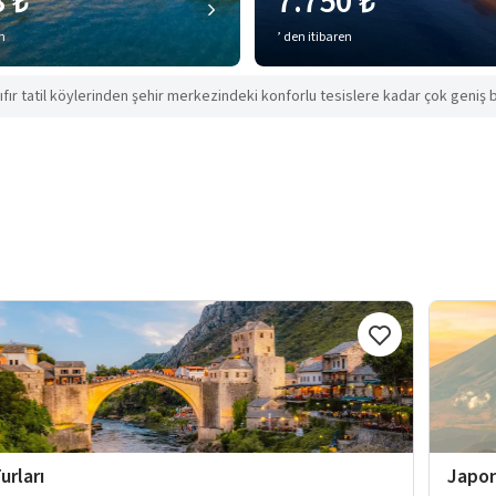
8 ₺
7.750 ₺
en
’ den itibaren
ıfır tatil köylerinden şehir merkezindeki konforlu tesislere kadar çok geniş b
urları
Japon