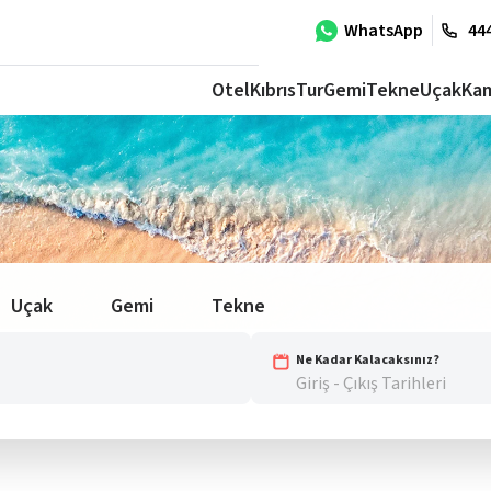
WhatsApp
444
Otel
Kıbrıs
Tur
Gemi
Tekne
Uçak
Ka
Uçak
Gemi
Tekne
Ne Kadar Kalacaksınız?
Giriş - Çıkış Tarihleri