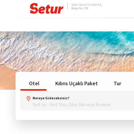
Setur Servis Turistik A.Ş.
Belge No: 728
Otel
Kıbrıs Uçaklı Paket
Tur
Nereye Gideceksiniz?