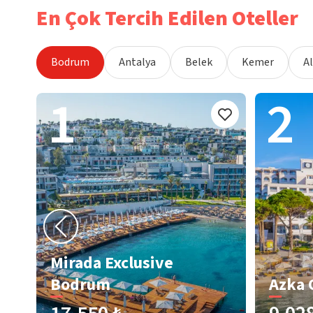
En Çok Tercih Edilen Oteller
Bodrum
Antalya
Belek
Kemer
A
1
2
Mirada Exclusive
Bodrum
Azka 