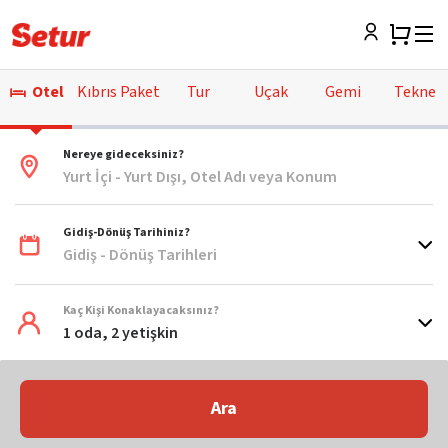
Otel
Kıbrıs Paket
Tur
Uçak
Gemi
Tekne
Nereye gideceksiniz?
Yurt İçi - Yurt Dışı, Otel Adı veya Konum
Gidiş-Dönüş Tarihiniz?
Gidiş - Dönüş Tarihleri
Kaç Kişi Konaklayacaksınız?
1 oda, 2 yetişkin
Ara