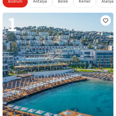
Bodrum
Antalya
Belek
Kemer
Alanya
1