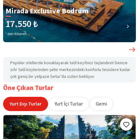
Mirada Exclusive Bodrum
17.550 ₺
’ den itibaren
Popüler otellerde konaklayarak tatil keyfinizi taçlandırın! Denize
sıfır tatil köylerinden şehir merkezindeki konforlu tesislere kadar
çok geniş bir yelpaze Setur’da sizleri bekliyor.
Öne Çıkan Turlar
Yurt Dışı Turlar
Yurt İçi Turlar
Gemi