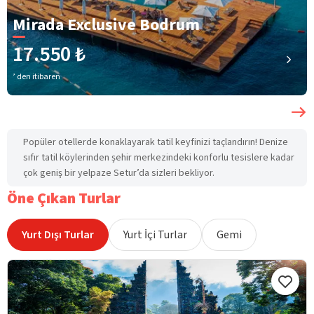
Mirada Exclusive Bodrum
17.550 ₺
’ den itibaren
Popüler otellerde konaklayarak tatil keyfinizi taçlandırın! Denize
sıfır tatil köylerinden şehir merkezindeki konforlu tesislere kadar
çok geniş bir yelpaze Setur’da sizleri bekliyor.
Öne Çıkan Turlar
Yurt Dışı Turlar
Yurt İçi Turlar
Gemi