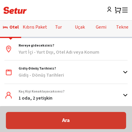
Otel
Kıbrıs Paket
Tur
Uçak
Gemi
Tekne
Nereye gideceksiniz?
Yurt İçi - Yurt Dışı, Otel Adı veya Konum
Gidiş-Dönüş Tarihiniz?
Gidiş - Dönüş Tarihleri
Kaç Kişi Konaklayacaksınız?
1 oda, 2 yetişkin
Ara