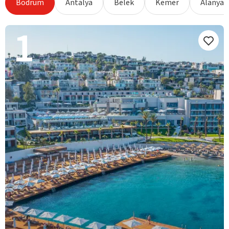
Bodrum
Antalya
Belek
Kemer
Alanya
1