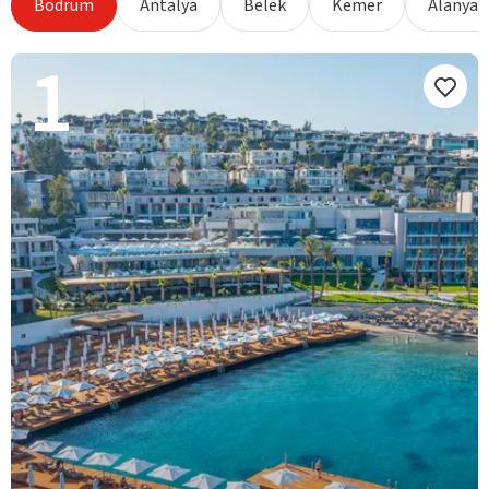
Bodrum
Antalya
Belek
Kemer
Alanya
1