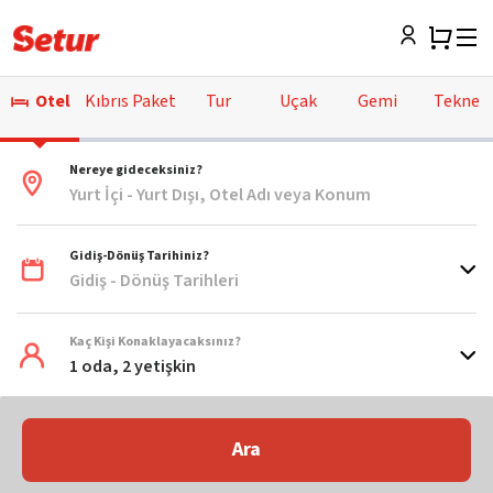
Otel
Kıbrıs Paket
Tur
Uçak
Gemi
Tekne
Nereye gideceksiniz?
Yurt İçi - Yurt Dışı, Otel Adı veya Konum
Gidiş-Dönüş Tarihiniz?
Gidiş - Dönüş Tarihleri
Kaç Kişi Konaklayacaksınız?
1 oda, 2 yetişkin
Ara