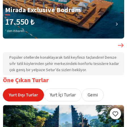
Mirada Exclusive Bodrum
17.550 ₺
’ den itibaren
Popüler otellerde konaklayarak tatil keyfinizi taçlandırın! Denize
sıfır tatil köylerinden şehir merkezindeki konforlu tesislere kadar
çok geniş bir yelpaze Setur’da sizleri bekliyor.
Öne Çıkan Turlar
Yurt Dışı Turlar
Yurt İçi Turlar
Gemi