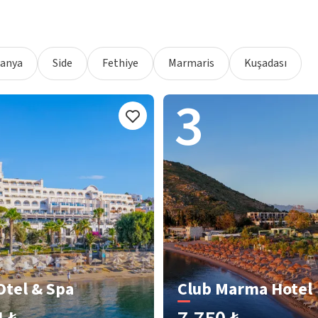
lanya
Side
Fethiye
Marmaris
Kuşadası
3
Otel & Spa
Club Marma Hotel