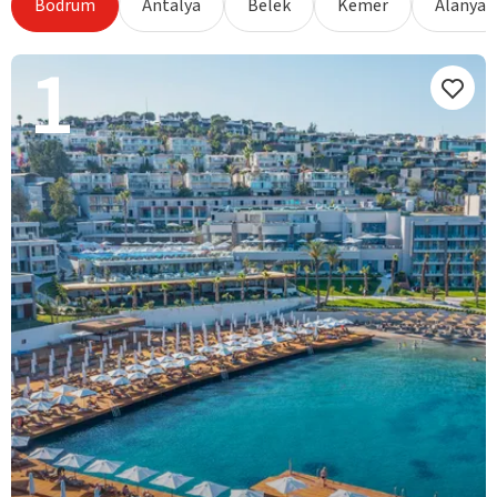
Bodrum
Antalya
Belek
Kemer
Alanya
1