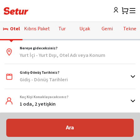
Otel
Kıbrıs Paket
Tur
Uçak
Gemi
Tekne
Nereye gideceksiniz?
Yurt İçi - Yurt Dışı, Otel Adı veya Konum
Gidiş-Dönüş Tarihiniz?
Gidiş - Dönüş Tarihleri
Kaç Kişi Konaklayacaksınız?
1 oda, 2 yetişkin
Ara