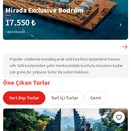
Mirada Exclusive Bodrum
17.550 ₺
’ den itibaren
Popüler otellerde konaklayarak tatil keyfinizi taçlandırın! Denize
sıfır tatil köylerinden şehir merkezindeki konforlu tesislere kadar
çok geniş bir yelpaze Setur’da sizleri bekliyor.
Öne Çıkan Turlar
Yurt Dışı Turlar
Yurt İçi Turlar
Gemi