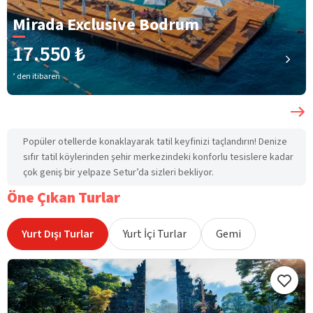
Mirada Exclusive Bodrum
17.550 ₺
’ den itibaren
Popüler otellerde konaklayarak tatil keyfinizi taçlandırın! Denize
sıfır tatil köylerinden şehir merkezindeki konforlu tesislere kadar
çok geniş bir yelpaze Setur’da sizleri bekliyor.
Öne Çıkan Turlar
Yurt Dışı Turlar
Yurt İçi Turlar
Gemi