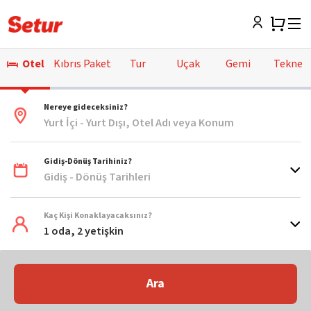
Otel
Kıbrıs Paket
Tur
Uçak
Gemi
Tekne
Nereye gideceksiniz?
Yurt İçi - Yurt Dışı, Otel Adı veya Konum
Gidiş-Dönüş Tarihiniz?
Gidiş - Dönüş Tarihleri
Kaç Kişi Konaklayacaksınız?
1 oda, 2 yetişkin
Ara