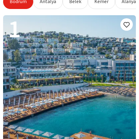
Bodrum
Antalya
Belek
Kemer
Alanya
1