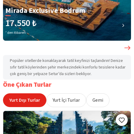
Mirada Exclusive Bodrum
17.550 ₺
’ den itibaren
Popüler otellerde konaklayarak tatil keyfinizi taçlandırın! Denize
sıfır tatil köylerinden şehir merkezindeki konforlu tesislere kadar
çok geniş bir yelpaze Setur’da sizleri bekliyor.
Öne Çıkan Turlar
Yurt Dışı Turlar
Yurt İçi Turlar
Gemi