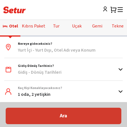
Otel
Kıbrıs Paket
Tur
Uçak
Gemi
Tekne
Nereye gideceksiniz?
Yurt İçi - Yurt Dışı, Otel Adı veya Konum
Gidiş-Dönüş Tarihiniz?
Gidiş - Dönüş Tarihleri
Kaç Kişi Konaklayacaksınız?
1 oda, 2 yetişkin
Ara