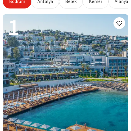
Bodrum
Antalya
Belek
Kemer
Alanya
1