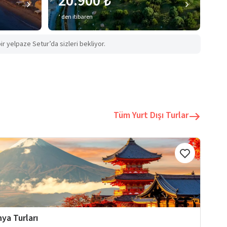
20.900 ₺
’ den itibaren
ir yelpaze Setur’da sizleri bekliyor.
Tüm Yurt Dışı Turlar
ya Turları