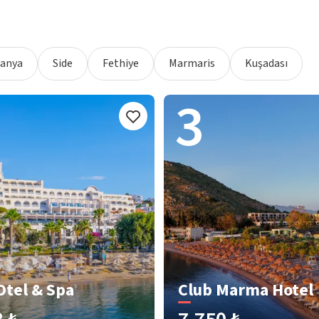
lanya
Side
Fethiye
Marmaris
Kuşadası
3
Otel & Spa
Club Marma Hotel