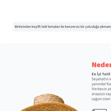
Birbirinden keyifli tatil temaları ile benzersiz bir yolculuğa çıkma
Neden
En İyi Tati
Seyahatin i
yanında! Kal
Herkesin ze
arayüzü say
uygun olan 