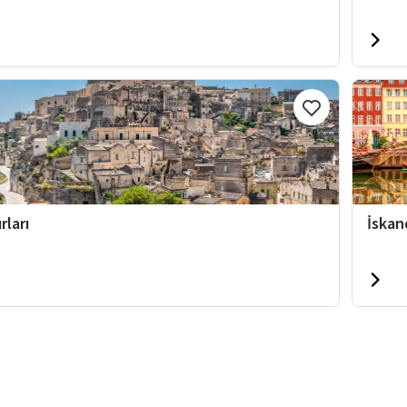
rları
İskan