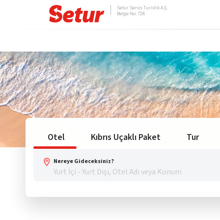
Setur Servis Turistik A.Ş.
Belge No: 728
Otel
Kıbrıs Uçaklı Paket
Tur
Nereye Gideceksiniz?