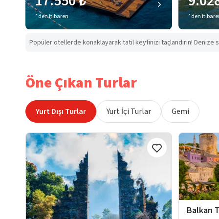
17.550 ₺
9.02
’ den itibaren
’ den itibar
Popüler otellerde konaklayarak tatil keyfinizi taçlandırın! Denize s
Öne Çıkan Turlar
Yurt Dışı Turlar
Yurt İçi Turlar
Gemi
Balkan T