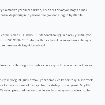
 keyif almanıza yardımcı olurken, erken rezervasyon başta olmak
cağını düşündüğünüz yerlere bile çok daha uygun fiyatlar ile
n verilmiş olan ISO 9001:2015 standardına uygun olarak yürütülüyor.
z. ISO 9000 - 2015 standartları ile tescilli olan kalitemiz de, aynı
 üye olmamız da büyük bir etken!
lirlenen koşullar doğrultusunda rezervasyon tutarınızı geri ödüyoruz.
bir yılın yorgunluğunu atmak, yenilenmek ve kendinizi iyi hissetmek
nüne kadar kusursuz olması için her bir detayı düşünüyoruz. 60 yıllık
’e yakın personelimiz ve özenle seçilmiş anlaşmalı otellerimiz ile