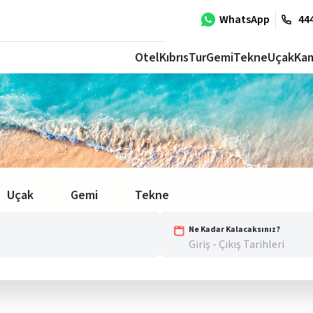
WhatsApp
444
Otel
Kıbrıs
Tur
Gemi
Tekne
Uçak
Ka
Uçak
Gemi
Tekne
Ne Kadar Kalacaksınız?
Giriş - Çıkış Tarihleri