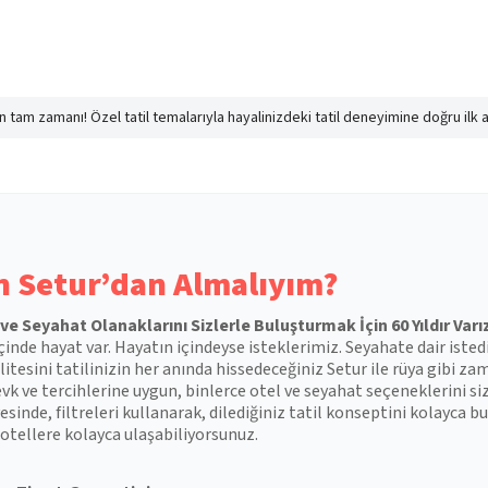
nın tam zamanı! Özel tatil temalarıyla hayalinizdeki tatil deneyimine doğru ilk 
 Setur’dan Almalıyım?
l ve Seyahat Olanaklarını Sizlerle Buluşturmak İçin 60 Yıldır Varı
çinde hayat var. Hayatın içindeyse isteklerimiz. Seyahate dair isted
itesini tatilinizin her anında hissedeceğiniz Setur ile rüya gibi zam
vk ve tercihlerine uygun, binlerce otel ve seyahat seçeneklerini si
esinde, filtreleri kullanarak, dilediğiniz tatil konseptini kolayca
otellere kolayca ulaşabiliyorsunuz.