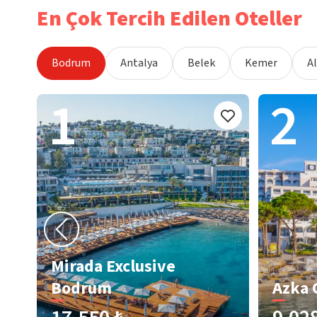
En Çok Tercih Edilen Oteller
Bodrum
Antalya
Belek
Kemer
A
1
2
Mirada Exclusive
Bodrum
Azka 