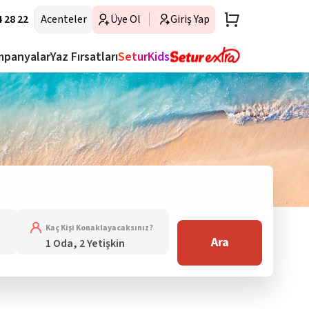
 28 22
Acenteler
Üye Ol
Giriş Yap
mpanyalar
Yaz Fırsatları
SeturKids
Kaç Kişi Konaklayacaksınız?
Ara
1 Oda, 2 Yetişkin