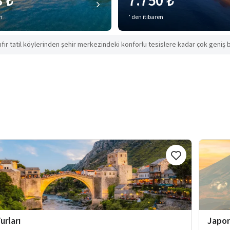
8 ₺
7.750 ₺
en
’ den itibaren
ıfır tatil köylerinden şehir merkezindeki konforlu tesislere kadar çok geniş b
urları
Japon