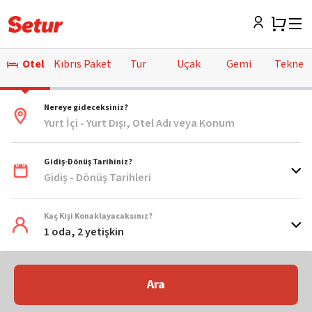
Otel
Kıbrıs Paket
Tur
Uçak
Gemi
Tekne
Nereye gideceksiniz?
Yurt İçi - Yurt Dışı, Otel Adı veya Konum
Gidiş-Dönüş Tarihiniz?
Gidiş - Dönüş Tarihleri
Kaç Kişi Konaklayacaksınız?
1 oda, 2 yetişkin
Ara