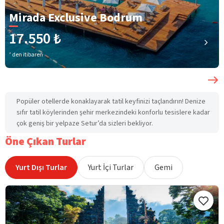
Mirada Exclusive Bodrum
17.550 ₺
’ den itibaren
Popüler otellerde konaklayarak tatil keyfinizi taçlandırın! Denize
sıfır tatil köylerinden şehir merkezindeki konforlu tesislere kadar
çok geniş bir yelpaze Setur’da sizleri bekliyor.
Öne Çıkan Turlar
Yurt Dışı Turlar
Yurt İçi Turlar
Gemi