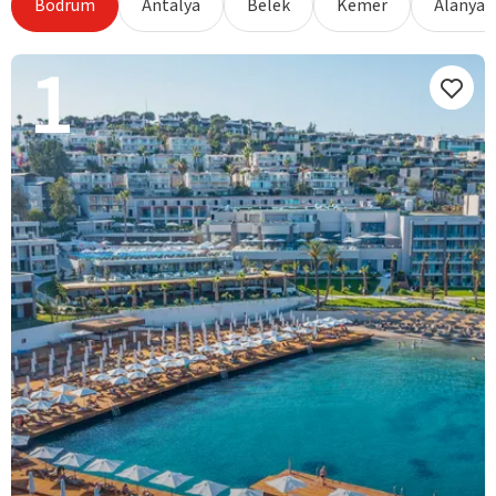
Bodrum
Antalya
Belek
Kemer
Alanya
1