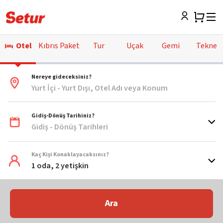
Otel
Kıbrıs Paket
Tur
Uçak
Gemi
Tekne
Nereye gideceksiniz?
Yurt İçi - Yurt Dışı, Otel Adı veya Konum
Gidiş-Dönüş Tarihiniz?
Gidiş - Dönüş Tarihleri
Kaç Kişi Konaklayacaksınız?
1 oda, 2 yetişkin
Ara