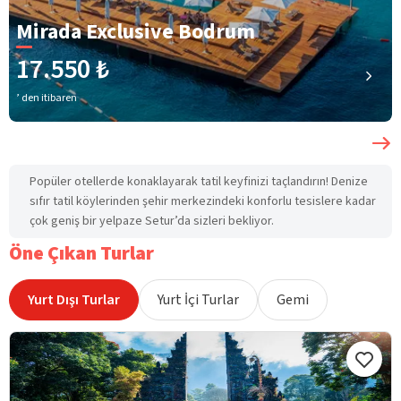
Mirada Exclusive Bodrum
17.550 ₺
’ den itibaren
Popüler otellerde konaklayarak tatil keyfinizi taçlandırın! Denize
sıfır tatil köylerinden şehir merkezindeki konforlu tesislere kadar
çok geniş bir yelpaze Setur’da sizleri bekliyor.
Öne Çıkan Turlar
Yurt Dışı Turlar
Yurt İçi Turlar
Gemi