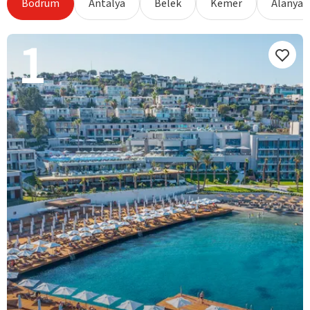
Bodrum
Antalya
Belek
Kemer
Alanya
1