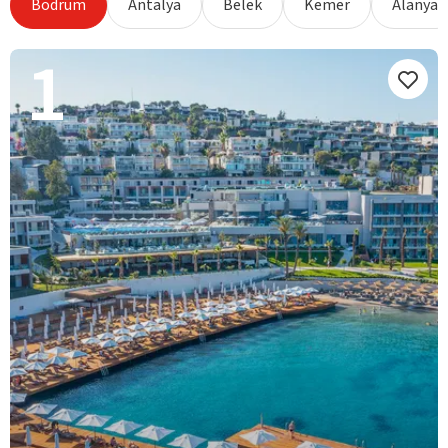
Bodrum
Antalya
Belek
Kemer
Alanya
1