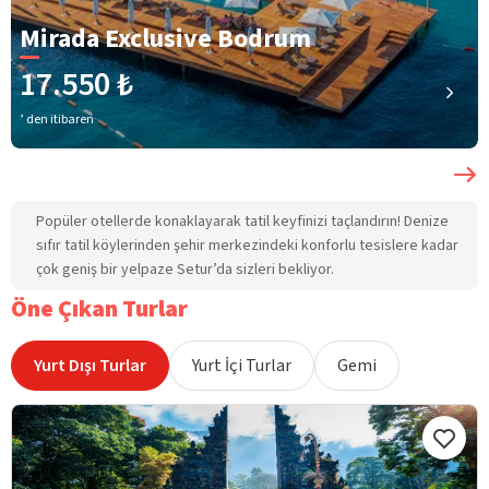
Mirada Exclusive Bodrum
17.550 ₺
’ den itibaren
Popüler otellerde konaklayarak tatil keyfinizi taçlandırın! Denize
sıfır tatil köylerinden şehir merkezindeki konforlu tesislere kadar
çok geniş bir yelpaze Setur’da sizleri bekliyor.
Öne Çıkan Turlar
Yurt Dışı Turlar
Yurt İçi Turlar
Gemi