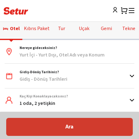
Otel
Kıbrıs Paket
Tur
Uçak
Gemi
Tekne
Nereye gideceksiniz?
Yurt İçi - Yurt Dışı, Otel Adı veya Konum
Gidiş-Dönüş Tarihiniz?
Gidiş - Dönüş Tarihleri
Kaç Kişi Konaklayacaksınız?
1 oda, 2 yetişkin
Ara