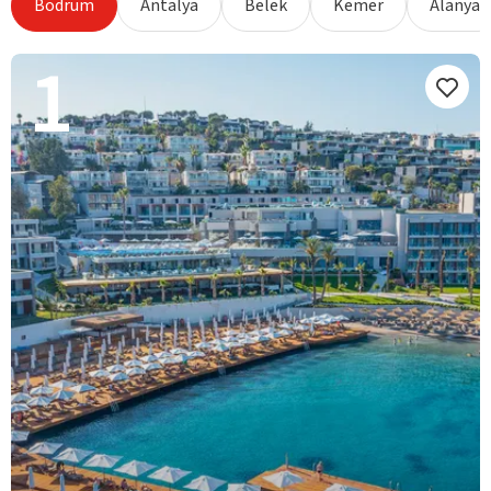
Bodrum
Antalya
Belek
Kemer
Alanya
1