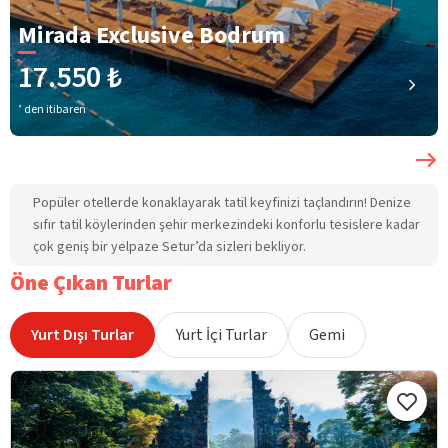
Mirada Exclusive Bodrum
17.550 ₺
’ den itibaren
Popüler otellerde konaklayarak tatil keyfinizi taçlandırın! Denize
sıfır tatil köylerinden şehir merkezindeki konforlu tesislere kadar
çok geniş bir yelpaze Setur’da sizleri bekliyor.
Öne Çıkan Turlar
Yurt Dışı Turlar
Yurt İçi Turlar
Gemi