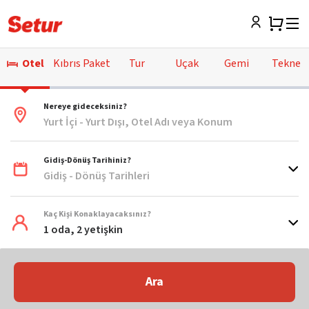
Otel
Kıbrıs Paket
Tur
Uçak
Gemi
Tekne
Nereye gideceksiniz?
Yurt İçi - Yurt Dışı, Otel Adı veya Konum
Gidiş-Dönüş Tarihiniz?
Gidiş - Dönüş Tarihleri
Kaç Kişi Konaklayacaksınız?
1 oda, 2 yetişkin
Ara