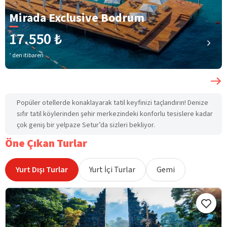
Mirada Exclusive Bodrum
17.550 ₺
’ den itibaren
Popüler otellerde konaklayarak tatil keyfinizi taçlandırın! Denize
sıfır tatil köylerinden şehir merkezindeki konforlu tesislere kadar
çok geniş bir yelpaze Setur’da sizleri bekliyor.
Öne Çıkan Turlar
Yurt Dışı Turlar
Yurt İçi Turlar
Gemi