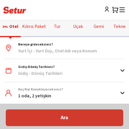
Otel
Kıbrıs Paket
Tur
Uçak
Gemi
Tekne
Nereye gideceksiniz?
Yurt İçi - Yurt Dışı, Otel Adı veya Konum
Gidiş-Dönüş Tarihiniz?
Gidiş - Dönüş Tarihleri
Kaç Kişi Konaklayacaksınız?
1 oda, 2 yetişkin
Ara