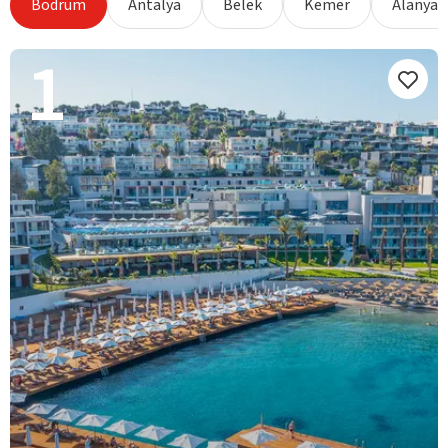
Bodrum
Antalya
Belek
Kemer
Alanya
1