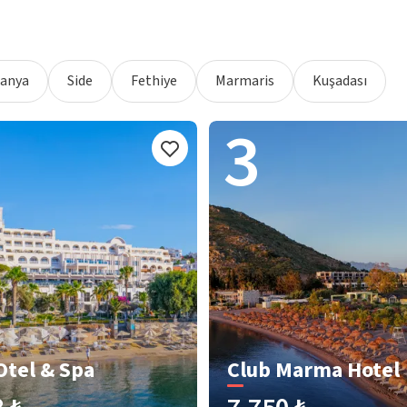
lanya
Side
Fethiye
Marmaris
Kuşadası
3
Otel & Spa
Club Marma Hotel