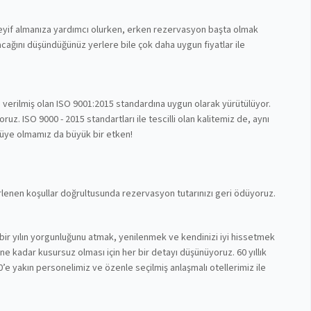
 keyif almanıza yardımcı olurken, erken rezervasyon başta olmak
cağını düşündüğünüz yerlere bile çok daha uygun fiyatlar ile
n verilmiş olan ISO 9001:2015 standardına uygun olarak yürütülüyor.
z. ISO 9000 - 2015 standartları ile tescilli olan kalitemiz de, aynı
 üye olmamız da büyük bir etken!
lirlenen koşullar doğrultusunda rezervasyon tutarınızı geri ödüyoruz.
bir yılın yorgunluğunu atmak, yenilenmek ve kendinizi iyi hissetmek
nüne kadar kusursuz olması için her bir detayı düşünüyoruz. 60 yıllık
’e yakın personelimiz ve özenle seçilmiş anlaşmalı otellerimiz ile