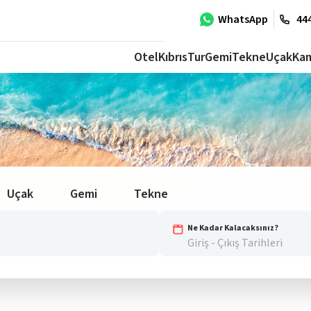
WhatsApp
444
Otel
Kıbrıs
Tur
Gemi
Tekne
Uçak
Ka
Uçak
Gemi
Tekne
Ne Kadar Kalacaksınız?
Giriş - Çıkış Tarihleri