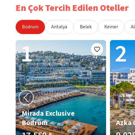
En Çok Tercih Edilen Oteller
Bodrum
Antalya
Belek
Kemer
A
1
2
Mirada Exclusive
Bodrum
Azka 