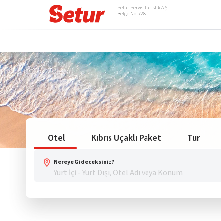
Setur Servis Turistik A.Ş.
Belge No: 728
Otel
Kıbrıs Uçaklı Paket
Tur
Nereye Gideceksiniz?