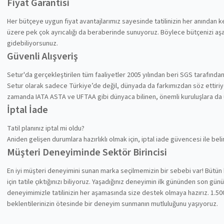
Fiyat Garantisi
Her bütçeye uygun fiyat avantajlarımız sayesinde tatilinizin her anından
üzere pek çok ayrıcalığı da beraberinde sunuyoruz. Böylece bütçenizi aşa
gidebiliyorsunuz.
Güvenli Alışveriş
Setur'da gerçekleştirilen tüm faaliyetler 2005 yılından beri SGS tarafında
Setur olarak sadece Türkiye’de değil, dünyada da farkımızdan söz ettiriyoru
zamanda IATA ASTA ve UFTAA gibi dünyaca bilinen, önemli kuruluşlara da
İptal İade
Tatil planınız iptal mi oldu?
Aniden gelişen durumlara hazırlıklı olmak için, iptal iade güvencesi ile be
Müşteri Deneyiminde Sektör Birincisi
En iyi müşteri deneyimini sunan marka seçilmemizin bir sebebi var! Bütün 
için tatile çıktığınızı biliyoruz. Yaşadığınız deneyimin ilk gününden son gü
deneyimimizle tatilinizin her aşamasında size destek olmaya hazırız. 1.500
beklentilerinizin ötesinde bir deneyim sunmanın mutluluğunu yaşıyoruz.