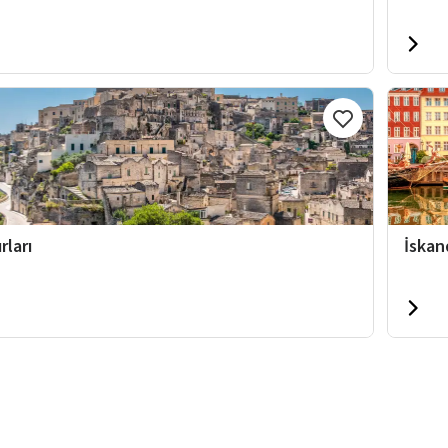
rları
İskan