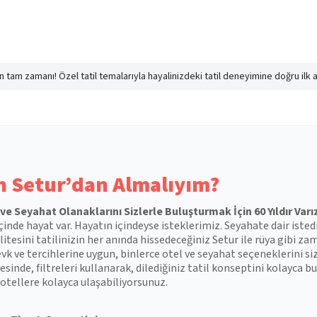
nın tam zamanı! Özel tatil temalarıyla hayalinizdeki tatil deneyimine doğru ilk 
 Setur’dan Almalıyım?
l ve Seyahat Olanaklarını Sizlerle Buluşturmak İçin 60 Yıldır Varı
çinde hayat var. Hayatın içindeyse isteklerimiz. Seyahate dair isted
itesini tatilinizin her anında hissedeceğiniz Setur ile rüya gibi zam
vk ve tercihlerine uygun, binlerce otel ve seyahat seçeneklerini si
esinde, filtreleri kullanarak, dilediğiniz tatil konseptini kolayca
otellere kolayca ulaşabiliyorsunuz.