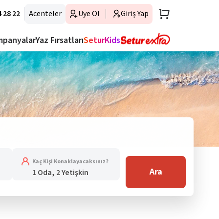
 28 22
Acenteler
Üye Ol
Giriş Yap
mpanyalar
Yaz Fırsatları
SeturKids
Kaç Kişi Konaklayacaksınız?
Ara
1 Oda, 2 Yetişkin