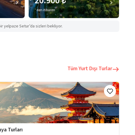
20.900 ₺
’ den itibaren
ir yelpaze Setur’da sizleri bekliyor.
Tüm Yurt Dışı Turlar
ya Turları