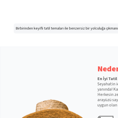
Birbirinden keyifli tatil temaları ile benzersiz bir yolculuğa çıkma
Neden
En İyi Tati
Seyahatin i
yanında! Kal
Herkesin ze
arayüzü say
uygun olan 