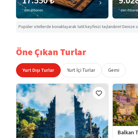
17.550 ₺
9.02
’ den itibaren
’ den itibar
Popüler otellerde konaklayarak tatil keyfinizi taçlandırın! Denize s
Öne Çıkan Turlar
Yurt Dışı Turlar
Yurt İçi Turlar
Gemi
Balkan T