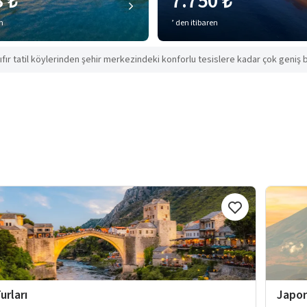
8 ₺
7.750 ₺
en
’ den itibaren
ıfır tatil köylerinden şehir merkezindeki konforlu tesislere kadar çok geniş b
urları
Japon