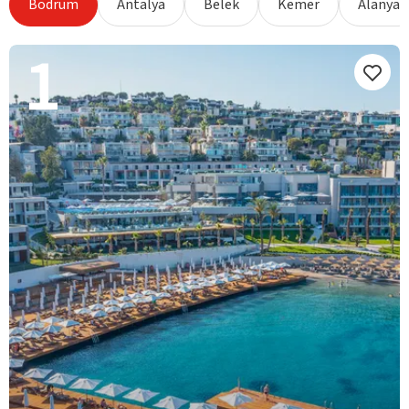
Bodrum
Antalya
Belek
Kemer
Alanya
1