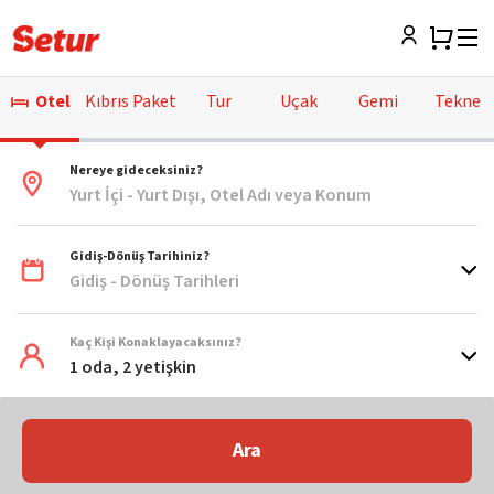
Otel
Kıbrıs Paket
Tur
Uçak
Gemi
Tekne
Nereye gideceksiniz?
Yurt İçi - Yurt Dışı, Otel Adı veya Konum
Gidiş-Dönüş Tarihiniz?
Gidiş - Dönüş Tarihleri
Kaç Kişi Konaklayacaksınız?
1 oda, 2 yetişkin
Ara