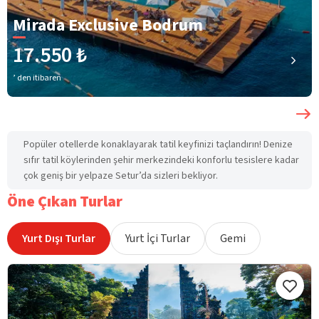
Mirada Exclusive Bodrum
17.550 ₺
’ den itibaren
Popüler otellerde konaklayarak tatil keyfinizi taçlandırın! Denize
sıfır tatil köylerinden şehir merkezindeki konforlu tesislere kadar
çok geniş bir yelpaze Setur’da sizleri bekliyor.
Öne Çıkan Turlar
Yurt Dışı Turlar
Yurt İçi Turlar
Gemi