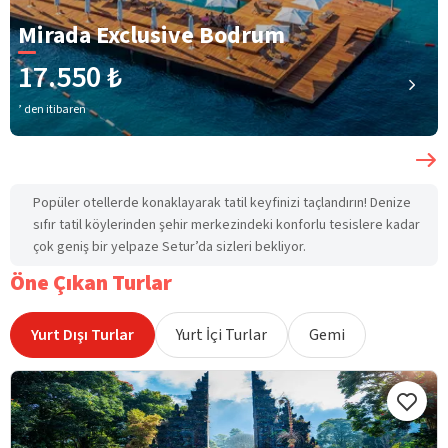
Mirada Exclusive Bodrum
17.550 ₺
’ den itibaren
Popüler otellerde konaklayarak tatil keyfinizi taçlandırın! Denize
sıfır tatil köylerinden şehir merkezindeki konforlu tesislere kadar
çok geniş bir yelpaze Setur’da sizleri bekliyor.
Öne Çıkan Turlar
Yurt Dışı Turlar
Yurt İçi Turlar
Gemi