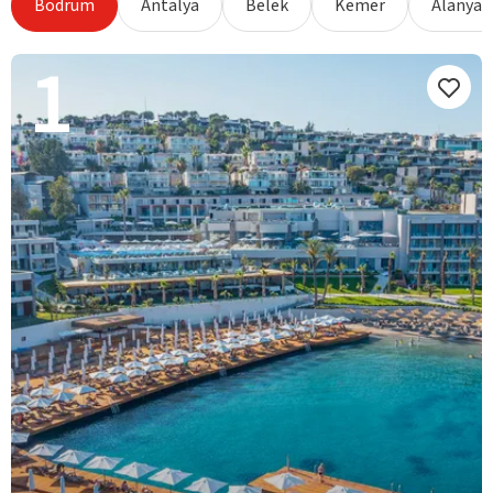
Bodrum
Antalya
Belek
Kemer
Alanya
1