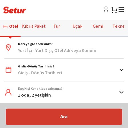
Otel
Kıbrıs Paket
Tur
Uçak
Gemi
Tekne
Nereye gideceksiniz?
Yurt İçi - Yurt Dışı, Otel Adı veya Konum
Gidiş-Dönüş Tarihiniz?
Gidiş - Dönüş Tarihleri
Kaç Kişi Konaklayacaksınız?
1 oda, 2 yetişkin
Ara