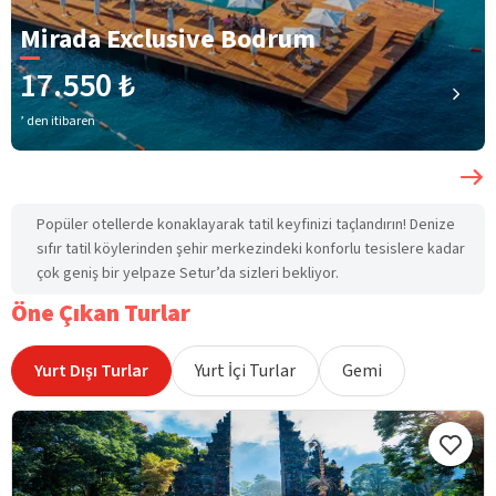
Mirada Exclusive Bodrum
17.550 ₺
’ den itibaren
Popüler otellerde konaklayarak tatil keyfinizi taçlandırın! Denize
sıfır tatil köylerinden şehir merkezindeki konforlu tesislere kadar
çok geniş bir yelpaze Setur’da sizleri bekliyor.
Öne Çıkan Turlar
Yurt Dışı Turlar
Yurt İçi Turlar
Gemi