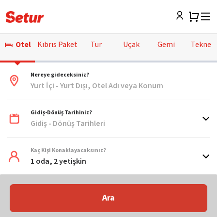
Otel
Kıbrıs Paket
Tur
Uçak
Gemi
Tekne
Nereye gideceksiniz?
Yurt İçi - Yurt Dışı, Otel Adı veya Konum
Gidiş-Dönüş Tarihiniz?
Gidiş - Dönüş Tarihleri
Kaç Kişi Konaklayacaksınız?
1 oda, 2 yetişkin
Ara