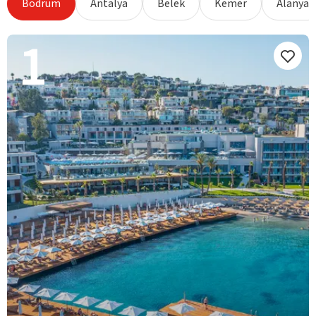
Bodrum
Antalya
Belek
Kemer
Alanya
1