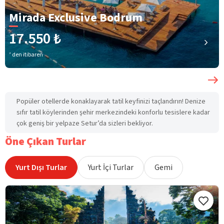
Mirada Exclusive Bodrum
17.550 ₺
’ den itibaren
Popüler otellerde konaklayarak tatil keyfinizi taçlandırın! Denize
sıfır tatil köylerinden şehir merkezindeki konforlu tesislere kadar
çok geniş bir yelpaze Setur’da sizleri bekliyor.
Öne Çıkan Turlar
Yurt Dışı Turlar
Yurt İçi Turlar
Gemi