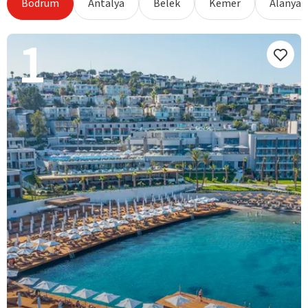
Bodrum
Antalya
Belek
Kemer
Alanya
1