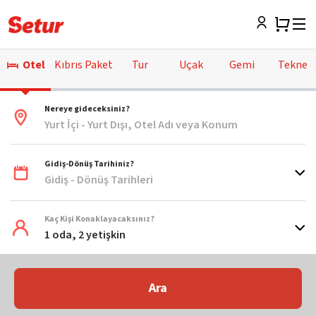
Otel
Kıbrıs Paket
Tur
Uçak
Gemi
Tekne
Nereye gideceksiniz?
Yurt İçi - Yurt Dışı, Otel Adı veya Konum
Gidiş-Dönüş Tarihiniz?
Gidiş - Dönüş Tarihleri
Kaç Kişi Konaklayacaksınız?
1 oda, 2 yetişkin
Ara