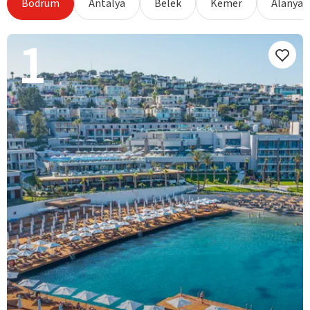
Bodrum
Antalya
Belek
Kemer
Alanya
1