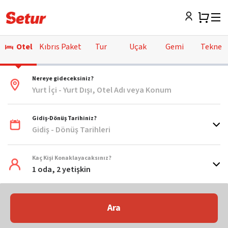
Otel
Kıbrıs Paket
Tur
Uçak
Gemi
Tekne
Nereye gideceksiniz?
Yurt İçi - Yurt Dışı, Otel Adı veya Konum
Gidiş-Dönüş Tarihiniz?
Gidiş - Dönüş Tarihleri
Kaç Kişi Konaklayacaksınız?
1 oda, 2 yetişkin
Ara