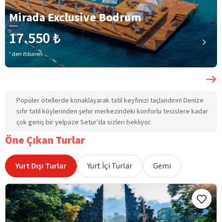
Mirada Exclusive Bodrum
17.550 ₺
’ den itibaren
Popüler otellerde konaklayarak tatil keyfinizi taçlandırın! Denize
sıfır tatil köylerinden şehir merkezindeki konforlu tesislere kadar
çok geniş bir yelpaze Setur’da sizleri bekliyor.
Öne Çıkan Turlar
Yurt Dışı Turlar
Yurt İçi Turlar
Gemi