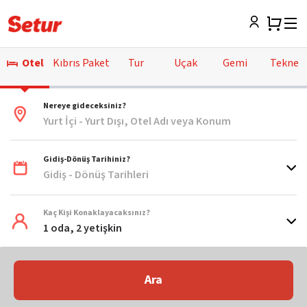
Otel
Kıbrıs Paket
Tur
Uçak
Gemi
Tekne
Nereye gideceksiniz?
Yurt İçi - Yurt Dışı, Otel Adı veya Konum
Gidiş-Dönüş Tarihiniz?
Gidiş - Dönüş Tarihleri
Kaç Kişi Konaklayacaksınız?
1 oda, 2 yetişkin
Ara