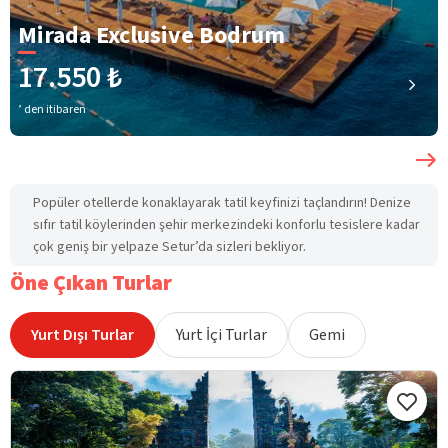
Mirada Exclusive Bodrum
17.550 ₺
’ den itibaren
Popüler otellerde konaklayarak tatil keyfinizi taçlandırın! Denize
sıfır tatil köylerinden şehir merkezindeki konforlu tesislere kadar
çok geniş bir yelpaze Setur’da sizleri bekliyor.
Öne Çıkan Turlar
Yurt Dışı Turlar
Yurt İçi Turlar
Gemi