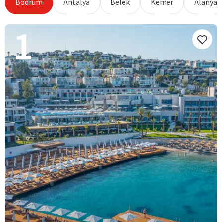
Bodrum
Antalya
Belek
Kemer
Alanya
1