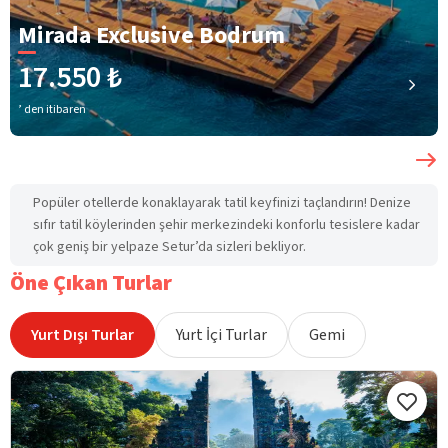
Mirada Exclusive Bodrum
17.550 ₺
’ den itibaren
Popüler otellerde konaklayarak tatil keyfinizi taçlandırın! Denize
sıfır tatil köylerinden şehir merkezindeki konforlu tesislere kadar
çok geniş bir yelpaze Setur’da sizleri bekliyor.
Öne Çıkan Turlar
Yurt Dışı Turlar
Yurt İçi Turlar
Gemi