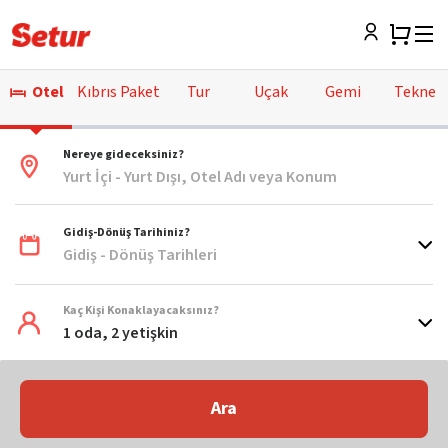
Otel
Kıbrıs Paket
Tur
Uçak
Gemi
Tekne
Nereye gideceksiniz?
Yurt İçi - Yurt Dışı, Otel Adı veya Konum
Gidiş-Dönüş Tarihiniz?
Gidiş - Dönüş Tarihleri
Kaç Kişi Konaklayacaksınız?
1 oda, 2 yetişkin
Ara