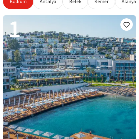
Bodrum
Antalya
Belek
Kemer
Alanya
1