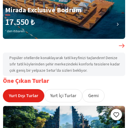
Mirada Exclusive Bodrum
17.550 ₺
’ den itibaren
Popüler otellerde konaklayarak tatil keyfinizi taçlandırın! Denize
sıfır tatil köylerinden şehir merkezindeki konforlu tesislere kadar
çok geniş bir yelpaze Setur’da sizleri bekliyor.
Öne Çıkan Turlar
Yurt Dışı Turlar
Yurt İçi Turlar
Gemi