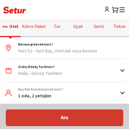
Otel
Kıbrıs Paket
Tur
Uçak
Gemi
Tekne
Nereye gideceksiniz?
Yurt İçi - Yurt Dışı, Otel Adı veya Konum
Gidiş-Dönüş Tarihiniz?
Gidiş - Dönüş Tarihleri
Kaç Kişi Konaklayacaksınız?
1 oda, 2 yetişkin
Ara