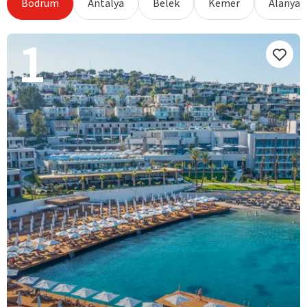
Bodrum
Antalya
Belek
Kemer
Alanya
1