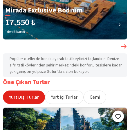
Mirada Exclusive Bodrum
17.550 ₺
’ den itibaren
Popüler otellerde konaklayarak tatil keyfinizi taçlandırın! Denize
sıfır tatil köylerinden şehir merkezindeki konforlu tesislere kadar
çok geniş bir yelpaze Setur’da sizleri bekliyor.
Öne Çıkan Turlar
Yurt Dışı Turlar
Yurt İçi Turlar
Gemi