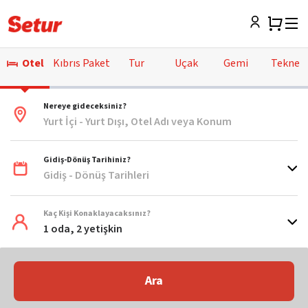
Otel
Kıbrıs Paket
Tur
Uçak
Gemi
Tekne
Nereye gideceksiniz?
Yurt İçi - Yurt Dışı, Otel Adı veya Konum
Gidiş-Dönüş Tarihiniz?
Gidiş - Dönüş Tarihleri
Kaç Kişi Konaklayacaksınız?
1 oda, 2 yetişkin
Ara