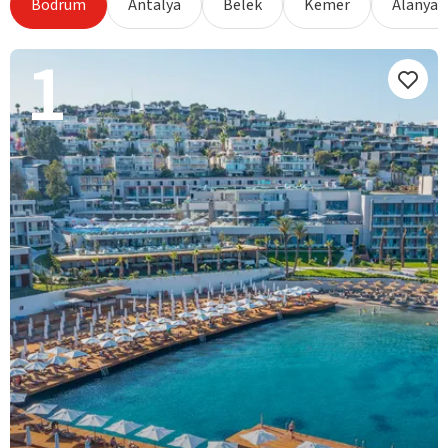
Bodrum
Antalya
Belek
Kemer
Alanya
1