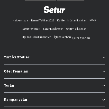
Uçak bileti satışı
Kongre ve etkinlik organizasyonları
Yerel hizmetler
Hakkımızda
Resmi Tatiller 2026
Kalite
Müşteri İlişkileri
KVKK
En İyi Tatil ve Seyahat Olanakları İçin Neden Setur’u
Setur Yayınları
Setur Etik İlkeler
Yatırımcı İlişkileri
Tercih Etmelisiniz?
Setur olarak herkesin zevk ve tercihlerine uygun, binlerce
Bilgi Toplumu Hizmetleri
İşlem Rehberi
Çerez Ayarları
oteli sizlerle buluşturuyoruz. Web sitemizin kullanıcı dostu
arayüzü sayesinde, filtreleri kullanarak, dilediğiniz tatil
konseptini kolayca bulabilirsiniz. Böylece hem zevklerinize
Yurt İçi Oteller
hem de bütçenize uygun olan otellere kolayca ulaşabilirsiniz.
Setur, sayesinde aşağıda yer alan seçeneklere göre filtreleme
Otel Temaları
işlemini kolayca yapabilirsiniz:
Otel adı
Turlar
Fiyat aralığı
Konaklama tipi
Yalnızca müsait tesisler
Kampanyalar
Popüler özellikler (Güvenli turizm sertifikası ve