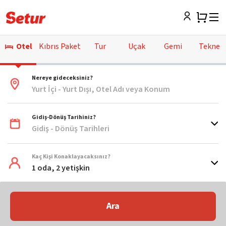
Otel
Kıbrıs Paket
Tur
Uçak
Gemi
Tekne
Nereye gideceksiniz?
Yurt İçi - Yurt Dışı, Otel Adı veya Konum
Gidiş-Dönüş Tarihiniz?
Gidiş - Dönüş Tarihleri
Kaç Kişi Konaklayacaksınız?
1 oda, 2 yetişkin
Ara