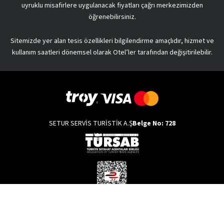
uyruklu misafirlere uygulanacak fiyatları çağrı merkezimizden
uğrayan oteller, konaklama tipi ve yeme-içme hizmetleriyle
öğrenebilirsiniz.
büyüler.
Setur,
yurt dışı turlar
ı sayesinde de hayallerinizi
Sitemizde yer alan tesis özellikleri bilgilendirme amaçlıdır, hizmet ve
gerçekleştirmenize yardımcı olur! Böylece en uzak bölgelere
kullanım saatleri dönemsel olarak Otel’ler tarafından değişitirilebilir.
bile kusursuz bir rota ile yolculuk yapabilir; farklı kültürleri
keşfedebilirsiniz. Dilerseniz Büyük Balkanlar turu ile otobüs
yolculuğu yapabilir, dilerseniz kendinizi Maldivlerin eşsiz
güzelliğine bırakabilirsiniz. Bununla birlikte Amerika, Avrupa,
Uzakdoğu turları da en keyifli alternatifler arasındadır. Turlar
hem ülke hem de şehir bazında
yapılabilir. Eğer hayaliniz, hep
SETUR SERVİS TURİSTİK A.Ş
Belge No: 728
görmek istediğiniz o şehrin sokaklarında kendinizi
kaybetmekse şehir turlarını tercih edebilirsiniz. Barcelona,
Prag ve Roma başta olmak üzere pek çok şehir turu, bölgeyi
en verimli şekilde gezmenize yardımcı olacak rotayı
belirlemenize yardımcı olur.
Setur Aracılığıyla Nerelere Tatile Gidebilirsiniz?
Setur ile yüzlerce farklı destinasyona gidebilir hem keyifli
Copyright © 2022 Setur Servis Turistik A.Ş. Tüm hakları saklıdır.
hem de verimli bir tatil yapabilirsiniz. Yurt dışı ya da yurt içi