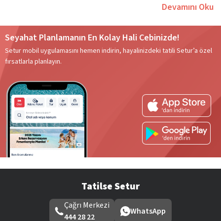
kalitemiz, aynı zamanda
IATA ASTA ve UFTAA
gibi dünyaca
Devamını Oku
bilinen, önemli kuruluşlara da üye olmamız da büyük bir
etken!
Seyahat Planlamanın En Kolay Hali Cebinizde!
400’e yaklaşan acentemiz ve pek çok sınırda bulunan duty
Setur mobil uygulamasını hemen indirin, hayalinizdeki tatili Setur’a özel
free hizmetlerimiz ile siz değerli misafirlerimizin tüm
fırsatlarla planlayın.
ihtiyaçlarını karşılamaya devam ediyoruz. 1500’e yakın uzman
personelimiz ile size her zaman en iyi hizmeti sunmayı
amaçlıyoruz. Tatilinizin her aşamasında size destek olmaya
hazır personelimiz ve özenle seçilmiş anlaşmalı otellerimiz
sayesinde her anlamda beklentilerinizi karşılıyoruz.
Güzelse, Güvense, Tatilse Setur diyerek hayalinizdeki
seyahatin gerçek olmasını sağlayan Setur, geniş otel ve tur
Tatilse Setur
seçenekleri ile yılın her mevsiminde keyifli bir seyahat
olanağu sunuyor. Sunduğumuz hizmetlerden bazıları:
Çağrı Merkezi
WhatsApp
Yurt içi ve yurt dışı tur operatörlüğü
444 28 22