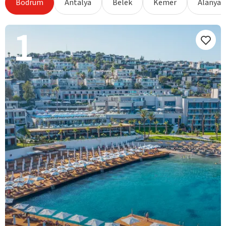
Bodrum
Antalya
Belek
Kemer
Alanya
1