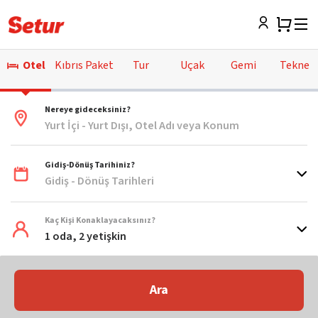
Otel
Kıbrıs Paket
Tur
Uçak
Gemi
Tekne
Nereye gideceksiniz?
Yurt İçi - Yurt Dışı, Otel Adı veya Konum
Gidiş-Dönüş Tarihiniz?
Gidiş - Dönüş Tarihleri
Kaç Kişi Konaklayacaksınız?
1 oda, 2 yetişkin
Ara