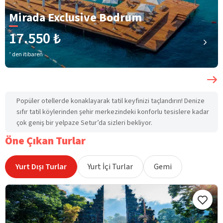
Mirada Exclusive Bodrum
17.550 ₺
’ den itibaren
Popüler otellerde konaklayarak tatil keyfinizi taçlandırın! Denize
sıfır tatil köylerinden şehir merkezindeki konforlu tesislere kadar
çok geniş bir yelpaze Setur’da sizleri bekliyor.
Öne Çıkan Turlar
Yurt Dışı Turlar
Yurt İçi Turlar
Gemi