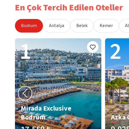
En Çok Tercih Edilen Oteller
Bodrum
Antalya
Belek
Kemer
A
1
2
Mirada Exclusive
Bodrum
Azka 