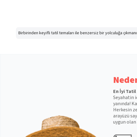
Birbirinden keyifli tatil temaları ile benzersiz bir yolculuğa çıkma
Neden
En İyi Tati
Seyahatin i
yanında! Kal
Herkesin ze
arayüzü say
uygun olan 