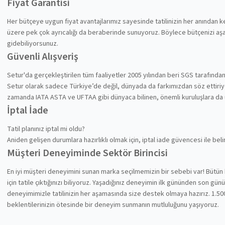
Fiyat Garantisi
Her bütçeye uygun fiyat avantajlarımız sayesinde tatilinizin her anından
üzere pek çok ayrıcalığı da beraberinde sunuyoruz. Böylece bütçenizi aşa
gidebiliyorsunuz.
Güvenli Alışveriş
Setur'da gerçekleştirilen tüm faaliyetler 2005 yılından beri SGS tarafında
Setur olarak sadece Türkiye’de değil, dünyada da farkımızdan söz ettiriyoru
zamanda IATA ASTA ve UFTAA gibi dünyaca bilinen, önemli kuruluşlara da
İptal İade
Tatil planınız iptal mi oldu?
Aniden gelişen durumlara hazırlıklı olmak için, iptal iade güvencesi ile be
Müşteri Deneyiminde Sektör Birincisi
En iyi müşteri deneyimini sunan marka seçilmemizin bir sebebi var! Bütün 
için tatile çıktığınızı biliyoruz. Yaşadığınız deneyimin ilk gününden son gü
deneyimimizle tatilinizin her aşamasında size destek olmaya hazırız. 1.500
beklentilerinizin ötesinde bir deneyim sunmanın mutluluğunu yaşıyoruz.