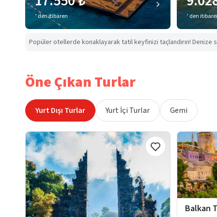
17.550 ₺
9.02
’ den itibaren
’ den itibar
Popüler otellerde konaklayarak tatil keyfinizi taçlandırın! Denize s
Öne Çıkan Turlar
Yurt Dışı Turlar
Yurt İçi Turlar
Gemi
Balkan T