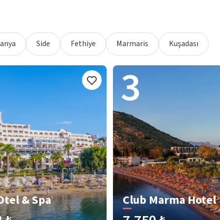
lanya
Side
Fethiye
Marmaris
Kuşadası
3
Otel & Spa
Club Marma Hotel