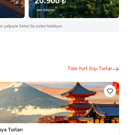
20.900 ₺
’ den itibaren
ir yelpaze Setur’da sizleri bekliyor.
Tüm Yurt Dışı Turlar
ya Turları