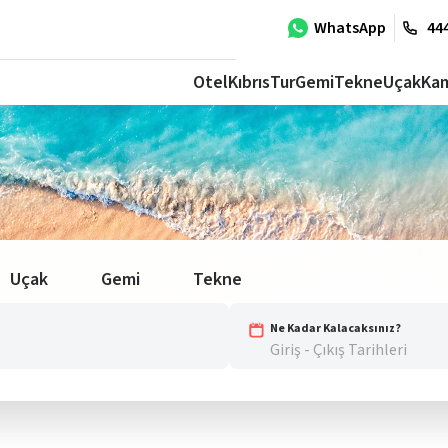
WhatsApp
444
Otel
Kıbrıs
Tur
Gemi
Tekne
Uçak
Ka
Uçak
Gemi
Tekne
Ne Kadar Kalacaksınız?
Giriş - Çıkış Tarihleri