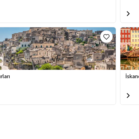
rları
İskan