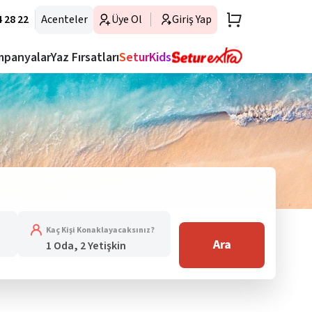
 28 22
Acenteler
Üye Ol
Giriş Yap
mpanyalar
Yaz Fırsatları
SeturKids
Kaç Kişi Konaklayacaksınız?
Ara
1 Oda, 2 Yetişkin