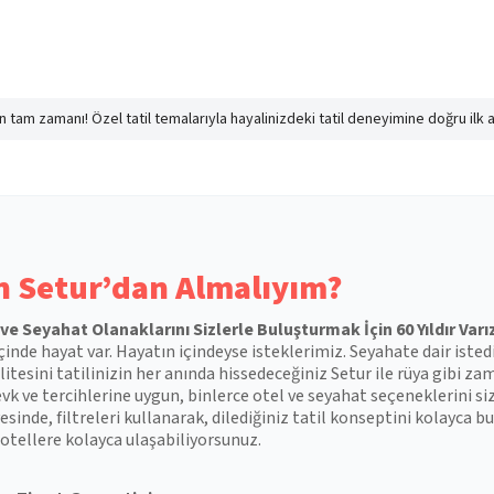
nın tam zamanı! Özel tatil temalarıyla hayalinizdeki tatil deneyimine doğru ilk 
 Setur’dan Almalıyım?
l ve Seyahat Olanaklarını Sizlerle Buluşturmak İçin 60 Yıldır Varı
çinde hayat var. Hayatın içindeyse isteklerimiz. Seyahate dair isted
itesini tatilinizin her anında hissedeceğiniz Setur ile rüya gibi zam
vk ve tercihlerine uygun, binlerce otel ve seyahat seçeneklerini si
esinde, filtreleri kullanarak, dilediğiniz tatil konseptini kolayca
otellere kolayca ulaşabiliyorsunuz.