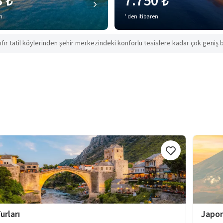
8 ₺
7.750 ₺
en
’ den itibaren
ıfır tatil köylerinden şehir merkezindeki konforlu tesislere kadar çok geniş b
urları
Japon