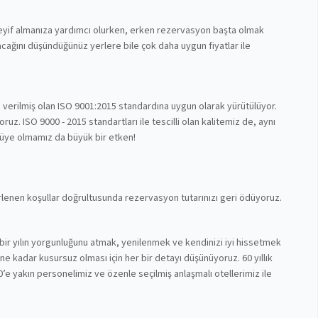
 keyif almanıza yardımcı olurken, erken rezervasyon başta olmak
cağını düşündüğünüz yerlere bile çok daha uygun fiyatlar ile
n verilmiş olan ISO 9001:2015 standardına uygun olarak yürütülüyor.
z. ISO 9000 - 2015 standartları ile tescilli olan kalitemiz de, aynı
 üye olmamız da büyük bir etken!
lirlenen koşullar doğrultusunda rezervasyon tutarınızı geri ödüyoruz.
bir yılın yorgunluğunu atmak, yenilenmek ve kendinizi iyi hissetmek
nüne kadar kusursuz olması için her bir detayı düşünüyoruz. 60 yıllık
’e yakın personelimiz ve özenle seçilmiş anlaşmalı otellerimiz ile