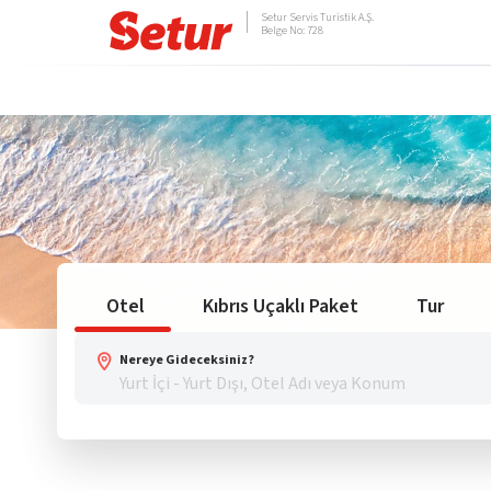
Setur Servis Turistik A.Ş.
Belge No: 728
Otel
Kıbrıs Uçaklı Paket
Tur
Nereye Gideceksiniz?