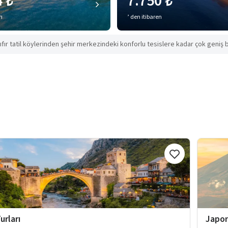
4 ₺
7.750 ₺
en
’ den itibaren
ıfır tatil köylerinden şehir merkezindeki konforlu tesislere kadar çok geniş b
urları
Japon