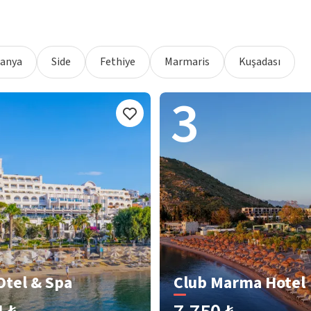
lanya
Side
Fethiye
Marmaris
Kuşadası
3
Otel & Spa
Club Marma Hotel