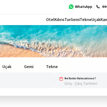
WhatsApp
444
Otel
Kıbrıs
Tur
Gemi
Tekne
Uçak
Ka
Uçak
Gemi
Tekne
Ne Kadar Kalacaksınız?
Giriş - Çıkış Tarihleri