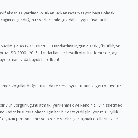
 keyif almanıza yardımcı olurken, erken rezervasyon başta olmak
cağını düşündüğünüz yerlere bile çok daha uygun fiyatlar ile
n verilmiş olan ISO 9001:2015 standardına uygun olarak yürütülüyor.
z. ISO 9000 - 2015 standartları ile tescilli olan kalitemiz de, aynı
 üye olmamız da büyük bir etken!
lirlenen koşullar doğrultusunda rezervasyon tutarınızı geri ödüyoruz.
bir yılın yorgunluğunu atmak, yenilenmek ve kendinizi iyi hissetmek
nüne kadar kusursuz olması için her bir detayı düşünüyoruz. 60 yıllık
’e yakın personelimiz ve özenle seçilmiş anlaşmalı otellerimiz ile