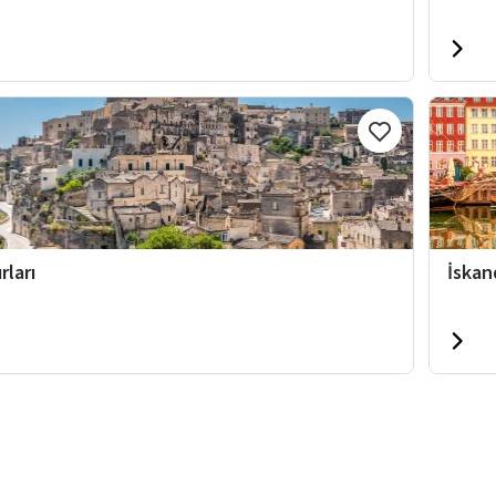
rları
İskan