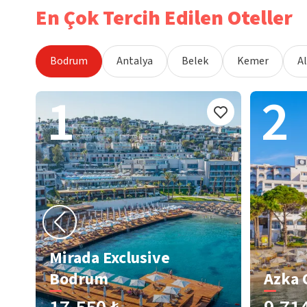
En Çok Tercih Edilen Oteller
Bodrum
Antalya
Belek
Kemer
A
1
2
Mirada Exclusive
Bodrum
Azka 