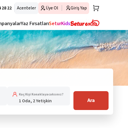
 28 22
Acenteler
Üye Ol
Giriş Yap
mpanyalar
Yaz Fırsatları
SeturKids
Kaç Kişi Konaklayacaksınız?
Ara
1 Oda, 2 Yetişkin