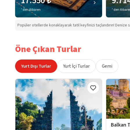
17.550 ₺
9.71
’ den itibaren
’ den itibar
Popüler otellerde konaklayarak tatil keyfinizi taçlandırın! Denize s
Öne Çıkan Turlar
Yurt Dışı Turlar
Yurt İçi Turlar
Gemi
Balkan T