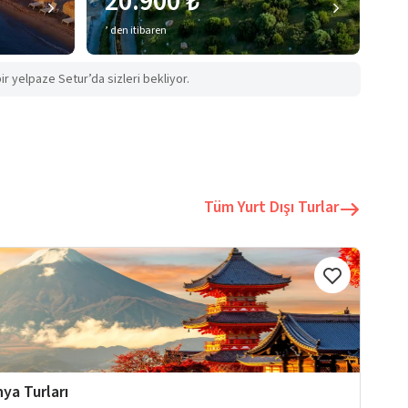
20.900 ₺
’ den itibaren
ir yelpaze Setur’da sizleri bekliyor.
Tüm Yurt Dışı Turlar
ya Turları