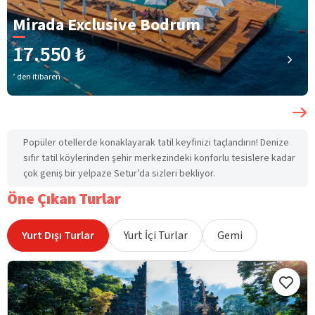
Mirada Exclusive Bodrum
17.550 ₺
’ den itibaren
Popüler otellerde konaklayarak tatil keyfinizi taçlandırın! Denize
sıfır tatil köylerinden şehir merkezindeki konforlu tesislere kadar
çok geniş bir yelpaze Setur’da sizleri bekliyor.
Öne Çıkan Turlar
Yurt Dışı Turlar
Yurt İçi Turlar
Gemi