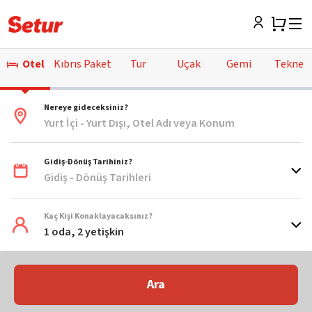
Otel
Kıbrıs Paket
Tur
Uçak
Gemi
Tekne
Nereye gideceksiniz?
Yurt İçi - Yurt Dışı, Otel Adı veya Konum
Gidiş-Dönüş Tarihiniz?
Gidiş - Dönüş Tarihleri
Kaç Kişi Konaklayacaksınız?
1 oda, 2 yetişkin
Ara