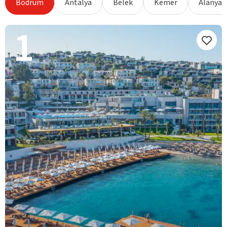
Bodrum
Antalya
Belek
Kemer
Alanya
1