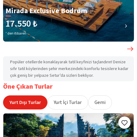
Mirada Exclusive Bodrum
17.550 ₺
’ den itibaren
Popüler otellerde konaklayarak tatil keyfinizi taçlandırın! Denize
sıfır tatil köylerinden şehir merkezindeki konforlu tesislere kadar
çok geniş bir yelpaze Setur’da sizleri bekliyor.
Öne Çıkan Turlar
Yurt Dışı Turlar
Yurt İçi Turlar
Gemi