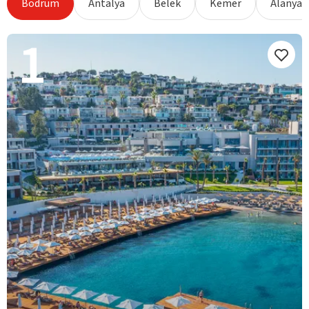
Bodrum
Antalya
Belek
Kemer
Alanya
1