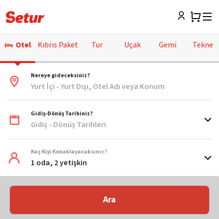
Otel
Kıbrıs Paket
Tur
Uçak
Gemi
Tekne
Nereye gideceksiniz?
Yurt İçi - Yurt Dışı, Otel Adı veya Konum
Gidiş-Dönüş Tarihiniz?
Gidiş - Dönüş Tarihleri
Kaç Kişi Konaklayacaksınız?
1 oda, 2 yetişkin
Ara