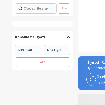
Ara
Konaklama Fiyatı
Ara
Üye ol, S
Üyelerimize
Özel
Üyeye