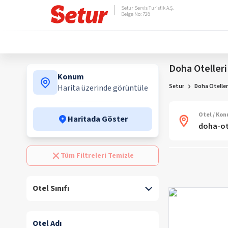
Setur Servis Turistik A.Ş.
Belge No: 728
Doha Otelleri
Konum
Setur
Doha Oteller
Harita üzerinde görüntüle
Otel / Ko
Haritada Göster
Tüm Filtreleri Temizle
Otel Sınıfı
Otel Adı