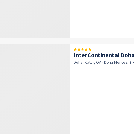
InterContinental Doha
Doha, Katar, QA
· Doha
Merkez:
7 