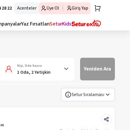
 28 22
Acenteler
Üye Ol
Giriş Yap
mpanyalar
Yaz Fırsatları
SeturKids
Kişi, Oda Sayısı
Yeniden Ara
1 Oda, 2 Yetişkin
Setur Sıralaması
km