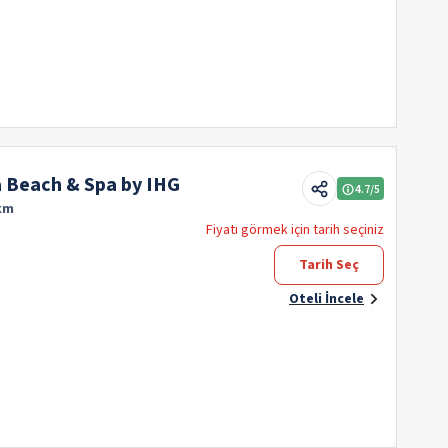
 Beach & Spa by IHG
4.7
/5
km
Fiyatı görmek için tarih seçiniz
Tarih Seç
Oteli İncele