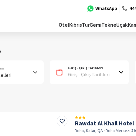
WhatsApp
444
Otel
Kıbrıs
Tur
Gemi
Tekne
Uçak
Ka
i
Giriş - Çıkış Tarihleri
num
Giriş - Çıkış Tarihleri
Rawdat Al Khail Hotel
Doha, Katar, QA
· Doha
Merkez:
2 