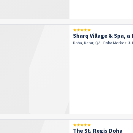
Sharq Village & Spa, a
Doha, Katar, QA
· Doha
Merkez:
3.
The St. Regis Doha