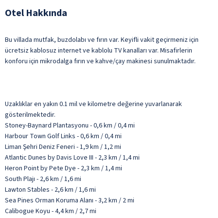
Otel Hakkında
Bu villada mutfak, buzdolabı ve fırın var. Keyifli vakit geçirmeniz için
ücretsiz kablosuz internet ve kablolu TV kanalları var. Misafirlerin
konforu için mikrodalga fırın ve kahve/çay makinesi sunulmaktadır.
Uzaklıklar en yakın 0.1 mil ve kilometre değerine yuvarlanarak
gösterilmektedir.
Stoney-Baynard Plantasyonu - 0,6 km / 0,4 mi
Harbour Town Golf Links - 0,6 km / 0,4 mi
Liman Şehri Deniz Feneri - 1,9 km / 1,2 mi
Atlantic Dunes by Davis Love III - 2,3 km / 1,4 mi
Heron Point by Pete Dye - 2,3 km / 1,4 mi
South Plajı - 2,6 km / 1,6 mi
Lawton Stables - 2,6 km / 1,6 mi
Sea Pines Orman Koruma Alanı - 3,2 km / 2 mi
Calibogue Koyu - 4,4 km / 2,7 mi