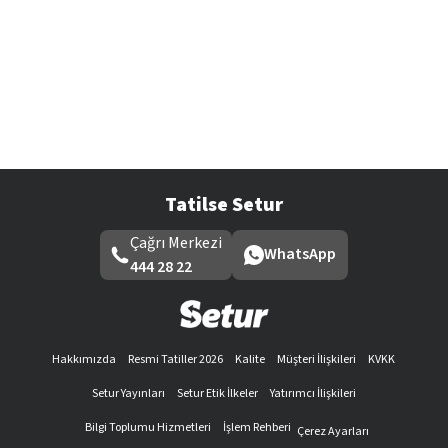
Tatilse Setur
Çağrı Merkezi
WhatsApp
444 28 22
Hakkımızda
Resmi Tatiller 2026
Kalite
Müşteri İlişkileri
KVKK
Setur Yayınları
Setur Etik İlkeler
Yatırımcı İlişkileri
Bilgi Toplumu Hizmetleri
İşlem Rehberi
Çerez Ayarları