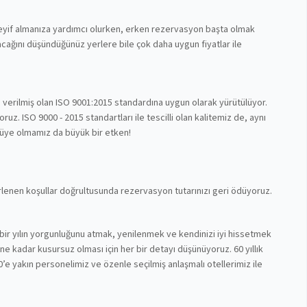
 keyif almanıza yardımcı olurken, erken rezervasyon başta olmak
cağını düşündüğünüz yerlere bile çok daha uygun fiyatlar ile
n verilmiş olan ISO 9001:2015 standardına uygun olarak yürütülüyor.
z. ISO 9000 - 2015 standartları ile tescilli olan kalitemiz de, aynı
 üye olmamız da büyük bir etken!
lirlenen koşullar doğrultusunda rezervasyon tutarınızı geri ödüyoruz.
bir yılın yorgunluğunu atmak, yenilenmek ve kendinizi iyi hissetmek
nüne kadar kusursuz olması için her bir detayı düşünüyoruz. 60 yıllık
’e yakın personelimiz ve özenle seçilmiş anlaşmalı otellerimiz ile