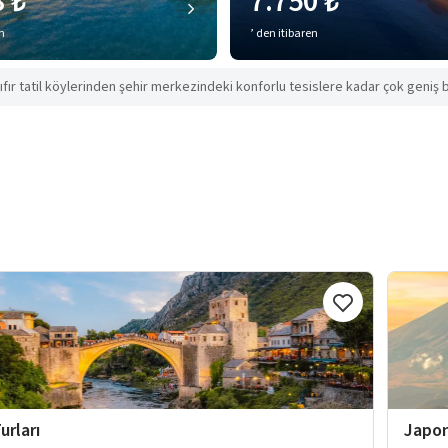
8 ₺
7.750 ₺
en
’ den itibaren
ıfır tatil köylerinden şehir merkezindeki konforlu tesislere kadar çok geniş b
urları
Japon