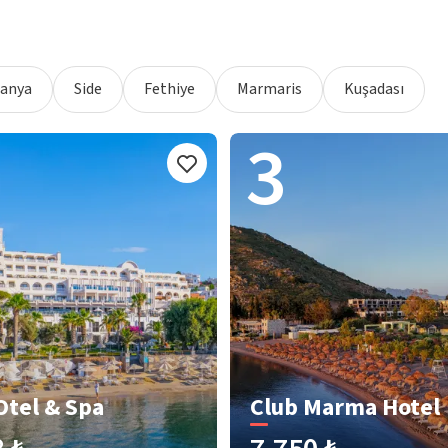
lanya
Side
Fethiye
Marmaris
Kuşadası
3
Otel & Spa
Club Marma Hotel