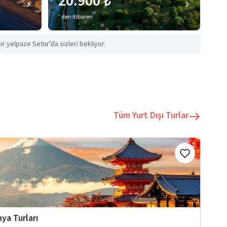
20.900 ₺
’ den itibaren
ir yelpaze Setur’da sizleri bekliyor.
Tüm Yurt Dışı Turlar
ya Turları