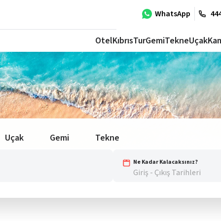
WhatsApp
444
Otel
Kıbrıs
Tur
Gemi
Tekne
Uçak
Ka
Uçak
Gemi
Tekne
Ne Kadar Kalacaksınız?
Giriş - Çıkış Tarihleri