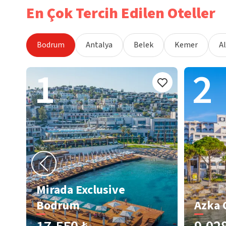
En Çok Tercih Edilen Oteller
Bodrum
Antalya
Belek
Kemer
A
1
2
Mirada Exclusive
Bodrum
Azka 