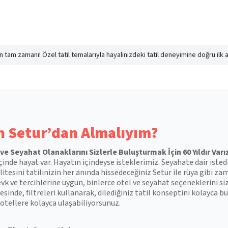
nın tam zamanı! Özel tatil temalarıyla hayalinizdeki tatil deneyimine doğru ilk 
 Setur’dan Almalıyım?
l ve Seyahat Olanaklarını Sizlerle Buluşturmak İçin 60 Yıldır Varı
çinde hayat var. Hayatın içindeyse isteklerimiz. Seyahate dair isted
itesini tatilinizin her anında hissedeceğiniz Setur ile rüya gibi zam
vk ve tercihlerine uygun, binlerce otel ve seyahat seçeneklerini si
esinde, filtreleri kullanarak, dilediğiniz tatil konseptini kolayca
otellere kolayca ulaşabiliyorsunuz.