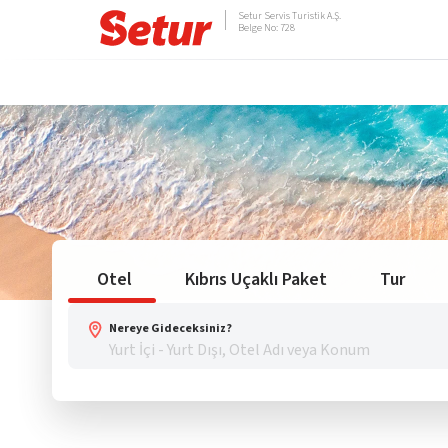
Setur Servis Turistik A.Ş.
Belge No: 728
Otel
Kıbrıs Uçaklı Paket
Tur
Nereye Gideceksiniz?