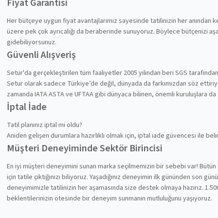
Fiyat Garantisi
Her bütçeye uygun fiyat avantajlarımız sayesinde tatilinizin her anından
üzere pek çok ayrıcalığı da beraberinde sunuyoruz. Böylece bütçenizi aşa
gidebiliyorsunuz.
Güvenli Alışveriş
Setur'da gerçekleştirilen tüm faaliyetler 2005 yılından beri SGS tarafında
Setur olarak sadece Türkiye’de değil, dünyada da farkımızdan söz ettiriyoru
zamanda IATA ASTA ve UFTAA gibi dünyaca bilinen, önemli kuruluşlara da
İptal İade
Tatil planınız iptal mi oldu?
Aniden gelişen durumlara hazırlıklı olmak için, iptal iade güvencesi ile be
Müşteri Deneyiminde Sektör Birincisi
En iyi müşteri deneyimini sunan marka seçilmemizin bir sebebi var! Bütün 
için tatile çıktığınızı biliyoruz. Yaşadığınız deneyimin ilk gününden son gü
deneyimimizle tatilinizin her aşamasında size destek olmaya hazırız. 1.500
beklentilerinizin ötesinde bir deneyim sunmanın mutluluğunu yaşıyoruz.