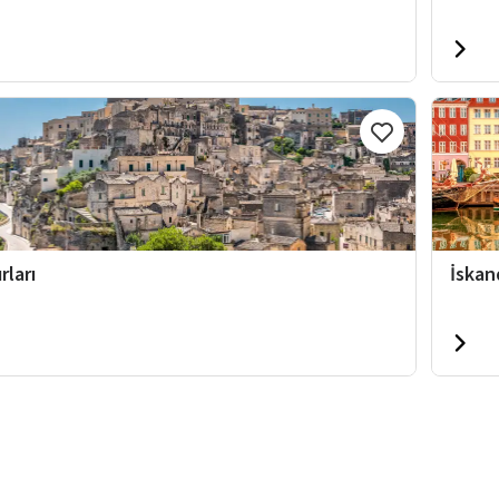
rları
İskan