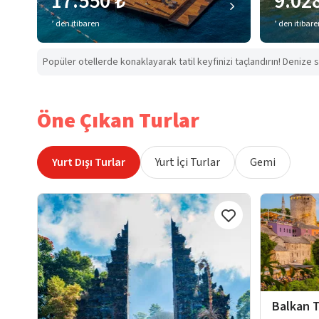
17.550 ₺
9.02
’ den itibaren
’ den itibar
Popüler otellerde konaklayarak tatil keyfinizi taçlandırın! Denize s
Öne Çıkan Turlar
Yurt Dışı Turlar
Yurt İçi Turlar
Gemi
Balkan T