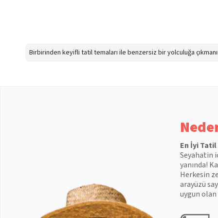
Birbirinden keyifli tatil temaları ile benzersiz bir yolculuğa çıkma
Neden
En İyi Tati
Seyahatin i
yanında! Kal
Herkesin ze
arayüzü say
uygun olan 