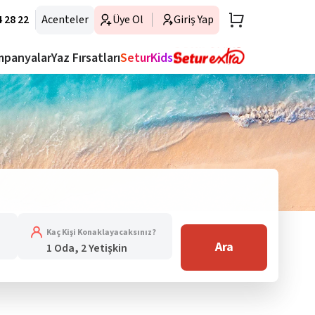
 28 22
Acenteler
Üye Ol
Giriş Yap
mpanyalar
Yaz Fırsatları
SeturKids
Kaç Kişi Konaklayacaksınız?
Ara
1 Oda, 2 Yetişkin