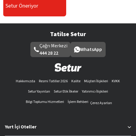
Setur Öneriyor
Tatilse Setur
Çağrı Merkezi
WhatsApp
444 28 22
Hakkımızda
Resmi Tatiller 2026
Kalite
Müşteri İlişkileri
KVKK
Setur Yayınları
Setur Etik İlkeler
Yatırımcı İlişkileri
Bilgi Toplumu Hizmetleri
İşlem Rehberi
Çerez Ayarları
Yurt İçi Oteller