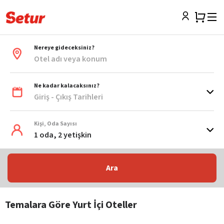
Nereye gideceksiniz?
Otel adı veya konum
Ne kadar kalacaksınız?
Giriş - Çıkış Tarihleri
Kişi, Oda Sayısı
1 oda, 2 yetişkin
Ara
Temalara Göre Yurt İçi Oteller