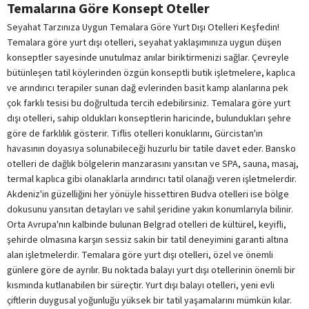
Temalarına Göre Konsept Oteller
Seyahat Tarzınıza Uygun Temalara Göre Yurt Dışı Otelleri Keşfedin!
Temalara göre yurt dışı otelleri, seyahat yaklaşımınıza uygun düşen
konseptler sayesinde unutulmaz anılar biriktirmenizi sağlar. Çevreyle
bütünleşen tatil köylerinden özgün konseptli butik işletmelere, kaplıca
ve arındırıcı terapiler sunan dağ evlerinden basit kamp alanlarına pek
çok farklı tesisi bu doğrultuda tercih edebilirsiniz. Temalara göre yurt
dışı otelleri, sahip oldukları konseptlerin haricinde, bulundukları şehre
göre de farklılık gösterir. Tiflis otelleri konuklarını, Gürcistan'ın
havasının doyasıya solunabileceği huzurlu bir tatile davet eder. Bansko
otelleri de dağlık bölgelerin manzarasını yansıtan ve SPA, sauna, masaj,
termal kaplıca gibi olanaklarla arındırıcı tatil olanağı veren işletmelerdir.
Akdeniz'in güzelliğini her yönüyle hissettiren Budva otelleri ise bölge
dokusunu yansıtan detayları ve sahil şeridine yakın konumlarıyla bilinir.
Orta Avrupa'nın kalbinde bulunan Belgrad otelleri de kültürel, keyifli,
şehirde olmasına karşın sessiz sakin bir tatil deneyimini garanti altına
alan işletmelerdir. Temalara göre yurt dışı otelleri, özel ve önemli
günlere göre de ayrılır. Bu noktada balayı yurt dışı otellerinin önemli bir
kısmında kutlanabilen bir süreçtir. Yurt dışı balayı otelleri, yeni evli
çiftlerin duygusal yoğunluğu yüksek bir tatil yaşamalarını mümkün kılar.