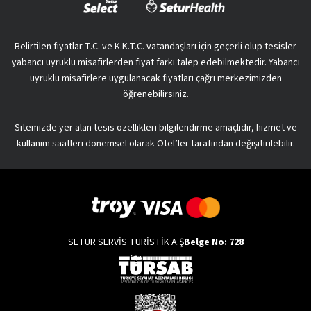
Belirtilen fiyatlar T.C. ve K.K.T.C. vatandaşları için geçerli olup tesisler
yabancı uyruklu misafirlerden fiyat farkı talep edebilmektedir. Yabancı
uyruklu misafirlere uygulanacak fiyatları çağrı merkezimizden
öğrenebilirsiniz.
Sitemizde yer alan tesis özellikleri bilgilendirme amaçlıdır, hizmet ve
kullanım saatleri dönemsel olarak Otel’ler tarafından değişitirilebilir.
SETUR SERVİS TURİSTİK A.Ş
Belge No: 728