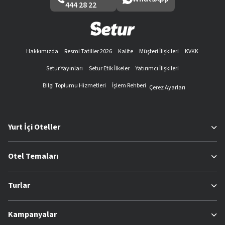
444 28 22
Hakkımızda
Resmi Tatiller 2026
Kalite
Müşteri İlişkileri
KVKK
Setur Yayınları
Setur Etik İlkeler
Yatırımcı İlişkileri
Bilgi Toplumu Hizmetleri
İşlem Rehberi
Çerez Ayarları
Yurt İçi Oteller
Otel Temaları
Turlar
Kampanyalar