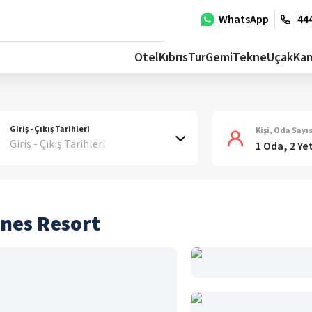
WhatsApp
444
Otel
Kıbrıs
Tur
Gemi
Tekne
Uçak
Ka
Giriş - Çıkış Tarihleri
Kişi, Oda Sayıs
Giriş - Çıkış Tarihleri
1 Oda, 2 Ye
ines Resort