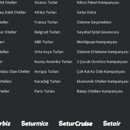
hil Oteller
Vizesiz Turlar
Kıbrıs Paket Kampanyası
ey Dahil Oteller
Afrika Turları
Setur Extra
teller
Fransa Turları
Ödeme Seçenekleri
ar Oteller
Belgrad Turları
Seyahat İptal Güvencesi
eri
ABD Turları
Worldpuan Kampanyası
teller
Orta Asya Turları
Ödeme Erteleme Kampanyası
er
Kuzey Amerika Turları
2 Çocuk Ücretsiz Kampanyası
 Odası Olan Oteller
Avrupa Turları
Çok Kal Az Öde Kampanyası
telleri
Karadağ Turları
Ekonomik Oteller Kampanyası
teller
Paris Turları
Balayı Otelleri Kampanyası