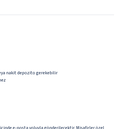
eya nakit depozito gerekebilir
mez
çinde e-posta yoluyla gönderilecektir. Misafirler özel