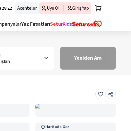
 28 22
Acenteler
Üye Ol
Giriş Yap
mpanyalar
Yaz Fırsatları
SeturKids
ı
Yeniden Ara
tişkin
Haritada Gör