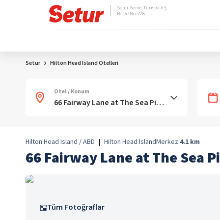
Setur Servis Turistik A.Ş.
Belge No: 728
Setur
Hilton Head Island Otelleri
Otel / Konum
Hilton Head Island / ABD
|
Hilton Head Island
Merkez:
4.1
km
66 Fairway Lane at The Sea P
Tüm Fotoğraflar