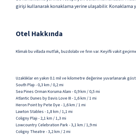
girişi kullanarak konaklama yerine ulaşabilir. Konaklama yer
Otel Hakkında
Klimalı bu villada mutfak, buzdolabı ve fırın var. Keyifli vakit geçir
Uzaklıklar en yakın 0.1 mil ve kilometre değerine yuvarlanarak göst
South Plajı - 0,3 km / 0,2 mi
Sea Pines Orman Koruma Alanı - 0,9 km / 0,5 mi
Atlantic Dunes by Davis Love III - 1,6 km / 1 mi
Heron Point by Pete Dye - 1,6 km / 1 mi
Lawton Stables - 1,8 km / 1,1 mi
Coligny Plajı - 2,1 km / 1,3 mi
Lowcountry Celebration Park - 3,1 km / 1,9 mi
Coligny Theatre - 3,2 km / 2 mi