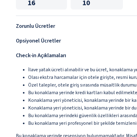
16
10
Zorunlu Ücretler
Opsiyonel Ücretler
Check-in Açıklamaları
İlave yatak ücreti alınabilir ve bu ücret, konaklama y
Olası ekstra harcamalar için otele girişte, resmi kur
Özel talepler, otele giriş sırasında müsaitlik durumu
Bu konaklama yerinde kredi kartları kabul edilmekte
Konaklama yeri yöneticisi, konaklama yerinde bir 
Konaklama yeri yöneticisi, konaklama yerinde bir d
Bu konaklama yerindeki güvenlik özellikleri arasınd
Bu konaklama yeri profesyonel bir şekilde temizleni
Bu konaklama yerinde resepsiyon bulunmamaktadır. Misafirle