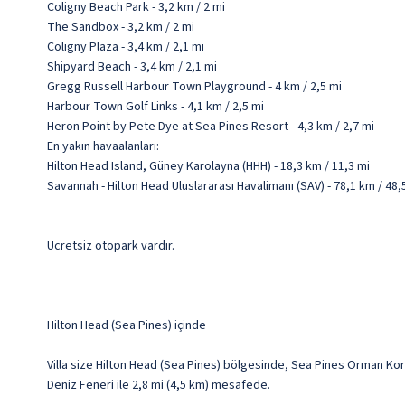
Coligny Beach Park - 3,2 km / 2 mi
The Sandbox - 3,2 km / 2 mi
Coligny Plaza - 3,4 km / 2,1 mi
Shipyard Beach - 3,4 km / 2,1 mi
Gregg Russell Harbour Town Playground - 4 km / 2,5 mi
Harbour Town Golf Links - 4,1 km / 2,5 mi
Heron Point by Pete Dye at Sea Pines Resort - 4,3 km / 2,7 mi
En yakın havaalanları:
Hilton Head Island, Güney Karolayna (HHH) - 18,3 km / 11,3 mi
Savannah - Hilton Head Uluslararası Havalimanı (SAV) - 78,1 km / 48,
Ücretsiz otopark vardır.
Hilton Head (Sea Pines) içinde
Villa size Hilton Head (Sea Pines) bölgesinde, Sea Pines Orman Korum
Deniz Feneri ile 2,8 mi (4,5 km) mesafede.