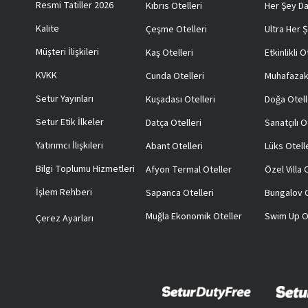
Resmi Tatiller 2026
Kıbrıs Otelleri
Her Şey Da
Kalite
Çeşme Otelleri
Ultra Her Ş
Müşteri İlişkileri
Kaş Otelleri
Etkinlikli O
KVKK
Cunda Otelleri
Muhafazak
Setur Yayınları
Kuşadası Otelleri
Doğa Otell
Setur Etik İlkeler
Datça Otelleri
Sanatçılı O
Yatırımcı İlişkileri
Abant Otelleri
Lüks Otell
Bilgi Toplumu Hizmetleri
Afyon Termal Oteller
Özel Villa
İşlem Rehberi
Sapanca Otelleri
Bungalov O
Muğla Ekonomik Oteller
Swim Up O
Çerez Ayarları