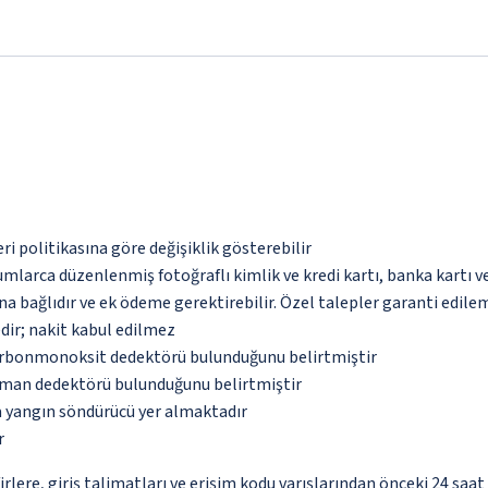
eri politikasına göre değişiklik gösterebilir
umlarca düzenlenmiş fotoğraflı kimlik ve kredi kartı, banka kartı v
na bağlıdır ve ek ödeme gerektirebilir. Özel talepler garanti edile
dir; nakit kabul edilmez
karbonmonoksit dedektörü bulunduğunu belirtmiştir
uman dedektörü bulunduğunu belirtmiştir
a yangın söndürücü yer almaktadır
r
re, giriş talimatları ve erişim kodu varışlarından önceki 24 saat i