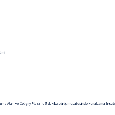
5 mi
a Alanı ve Coligny Plaza ile 5 dakika sürüş mesafesinde konaklama fırsatı sun