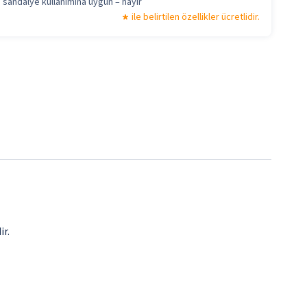
 sandalye kullanımına uygun – hayır
ile belirtilen özellikler ücretlidir.
ir.