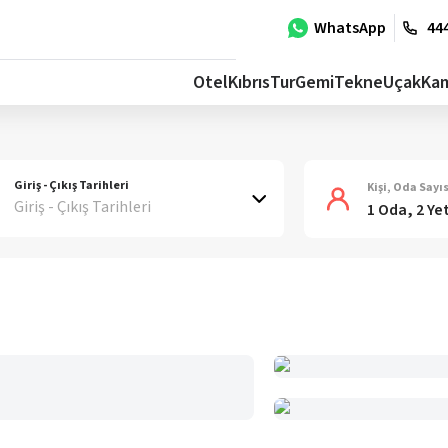
WhatsApp
444
Otel
Kıbrıs
Tur
Gemi
Tekne
Uçak
Ka
Giriş - Çıkış Tarihleri
Kişi, Oda Sayıs
Giriş - Çıkış Tarihleri
1 Oda, 2 Ye