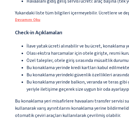
Havaalanı gidiş geliş servisi ücreti: araç başına (tek 
Yukarıdaki liste tüm bilgileri içermeyebilir. Ücretlere ve de
Devamını Oku
Check-in Açıklamaları
İlave yatak ücreti alınabilir ve bu ücret, konaklama y
Olası ekstra harcamalar için otele girişte, resmi kur
Özel talepler, otele giriş sırasında müsaitlik durumu
Bu konaklama yerinde kredi kartları kabul edilmekte
Bu konaklama yerindeki güvenlik özellikleri arasınd
Bu konaklama yerinde balkon, veranda ve teras gibi 
yeriyle iletişime geçerek size uygun bir oda ayarlayı
Bu konaklama yeri misafirlere havaalanı transfer servisi s
kullanarak varış ayrıntılarını konaklama yerine bildirmelid
otomatik çeviri araçları kullanılarak çevrilmiş olabilir.