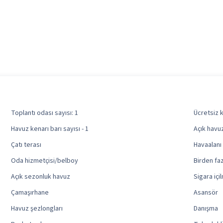
Toplantı odası sayısı: 1
Ücretsiz 
Havuz kenarı barı sayısı - 1
Açık havuz
Çatı terası
Havaalanı 
Oda hizmetçisi/belboy
Birden faz
Açık sezonluk havuz
Sigara iç
Çamaşırhane
Asansör
Havuz şezlongları
Danışma