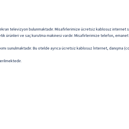
 ekran televizyon bulunmaktadır. Misafirlerimize ücretsiz kablosuz internet su
ik ürünleri ve saç kurutma makinesi vardır. Misafirlerimize telefon, emanet 
kımı sunulmaktadır. Bu otelde ayrıca ücretsiz kablosuz İnternet, danışma (c
erilmektedir.