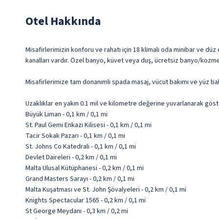
Otel Hakkında
Misafirlerimizin konforu ve rahatı için 18 klimalı oda minibar ve düz
kanalları vardır. Özel banyo, küvet veya duş, ücretsiz banyo/kozmet
Misafirlerimize tam donanımlı spada masaj, vücut bakımı ve yüz ba
Uzaklıklar en yakın 0.1 mil ve kilometre değerine yuvarlanarak göst
Büyük Liman - 0,1 km / 0,1 mi
St. Paul Gemi Enkazı Kilisesi - 0,1 km / 0,1 mi
Tacir Sokak Pazarı - 0,1 km / 0,1 mi
St. Johns Co Katedrali - 0,1 km / 0,1 mi
Devlet Daireleri - 0,2 km / 0,1 mi
Malta Ulusal Kütüphanesi - 0,2 km / 0,1 mi
Grand Masters Sarayı - 0,2 km / 0,1 mi
Malta Kuşatması ve St. John Şövalyeleri - 0,2 km / 0,1 mi
Knights Spectacular 1565 - 0,2 km / 0,1 mi
St George Meydanı - 0,3 km / 0,2 mi