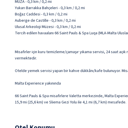
MUŻA - 0,3 km / 0,2 mi
Yukarı Barrakka Bahçeleri - 0,3 km / 0,2 mi
Boğaz Caddesi - 0,3 km / 0,2 mi
Auberge de Castille - 0,3 km / 0,2 mi
Ulusal Arkeoloji Müzesi - 0,3 km / 0,2 mi
Tercih edilen havaalanı 66 Saint Pauls & Spa Luqa (MLA-Malta Ulusla
Misafirler için kuru temizleme/çamaşır yıkama servisi, 24 saat açık 
vermektedir.
Otelde yemek servisi yapan bir kahve dükkânı/kafe bulunuyor. Misa
Malta Experience yakınında
66 Saint Pauls & Spa misafirlere Valetta merkezinde, Malta Experien
15,9 mi (25,6 km) ve Sliema Gezi Yolu ile 4,1 mi (6,7 km) mesafede.
Otel Konumu