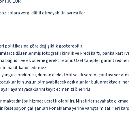
yön) 30 EUR.
pozitolara vergi dâhil olmayabilir, ayrıca ücr
eri politikasına göre değişiklik gösterebilir
umlarca düzenlenmiş fotoğraflı kimlik ve kredi kartı, banka kartı v
na bağlıdır ve ek ödeme gerektirebilir. Özel talepler garanti edile
dir; nakit kabul edilmez
a yangın söndürücü, duman dedektörü ve ilk yardım çantası yer alm
çocuklar için uygun olmayabilecek açık alanlar bulunmaktadır; he
p ayarlayamayacaklarını teyit etmenizi öneririz
unmaktadır (bu hizmet ücretli olabilir). Misafirler seyahate çıkmad
ir. Resepsiyon çalışanları konaklama yerine varışta misafirleri kar