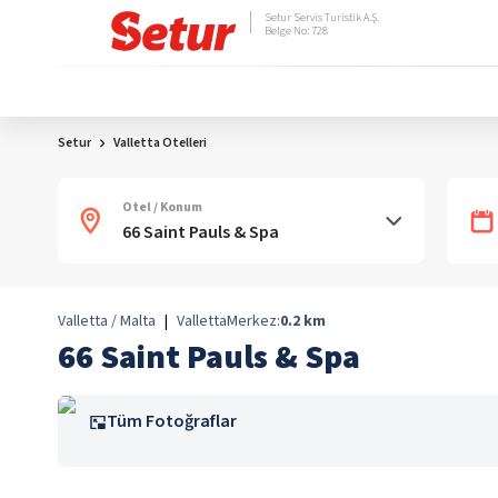
Setur Servis Turistik A.Ş.
Belge No: 728
Setur
Valletta Otelleri
Otel / Konum
Valletta / Malta
|
Valletta
Merkez:
0.2
km
66 Saint Pauls & Spa
Tüm Fotoğraflar