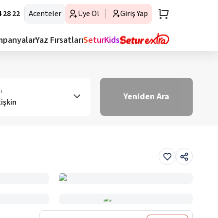
 28 22
Acenteler
Üye Ol
Giriş Yap
mpanyalar
Yaz Fırsatları
SeturKids
ı
Yeniden Ara
tişkin
Haritada Gör