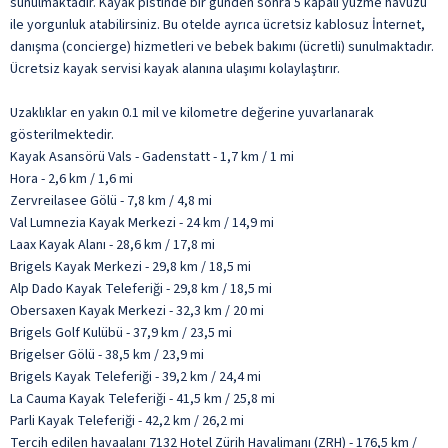
sunulmaktadır. Kayak pistinde bir günden sonra 5 kapalı yüzme havuzu
ile yorgunluk atabilirsiniz. Bu otelde ayrıca ücretsiz kablosuz İnternet,
danışma (concierge) hizmetleri ve bebek bakımı (ücretli) sunulmaktadır.
Ücretsiz kayak servisi kayak alanına ulaşımı kolaylaştırır.
Uzaklıklar en yakın 0.1 mil ve kilometre değerine yuvarlanarak
gösterilmektedir.
Kayak Asansörü Vals - Gadenstatt - 1,7 km / 1 mi
Hora - 2,6 km / 1,6 mi
Zervreilasee Gölü - 7,8 km / 4,8 mi
Val Lumnezia Kayak Merkezi - 24 km / 14,9 mi
Laax Kayak Alanı - 28,6 km / 17,8 mi
Brigels Kayak Merkezi - 29,8 km / 18,5 mi
Alp Dado Kayak Teleferiği - 29,8 km / 18,5 mi
Obersaxen Kayak Merkezi - 32,3 km / 20 mi
Brigels Golf Kulübü - 37,9 km / 23,5 mi
Brigelser Gölü - 38,5 km / 23,9 mi
Brigels Kayak Teleferiği - 39,2 km / 24,4 mi
La Cauma Kayak Teleferiği - 41,5 km / 25,8 mi
Parli Kayak Teleferiği - 42,2 km / 26,2 mi
Tercih edilen havaalanı 7132 Hotel Zürih Havalimanı (ZRH) - 176,5 km /