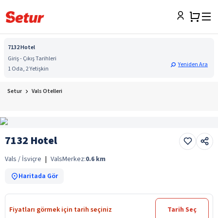
7132 Hotel
Giriş - Çıkış Tarihleri
Yeniden Ara
1 Oda, 2 Yetişkin
Setur
Vals Otelleri
7132 Hotel
Vals / İsviçre
|
Vals
Merkez:
0.6
km
Haritada Gör
Fiyatları görmek için tarih seçiniz
Tarih Seç