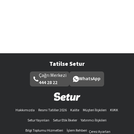
Tatilse Setur
Çağrı Merkezi
WhatsApp
444 28 22
Hakkımızda
Resmi Tatiller 2026
Kalite
Müşteri İlişkileri
KVKK
Setur Yayınları
Setur Etik İlkeler
Yatırımcı İlişkileri
Bilgi Toplumu Hizmetleri
İşlem Rehberi
Çerez Ayarları