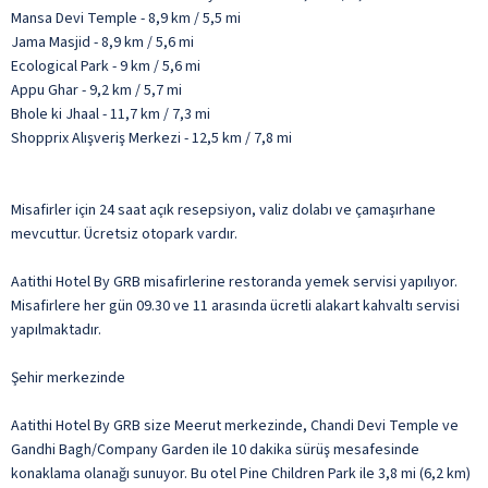
Mansa Devi Temple - 8,9 km / 5,5 mi
Jama Masjid - 8,9 km / 5,6 mi
Ecological Park - 9 km / 5,6 mi
Appu Ghar - 9,2 km / 5,7 mi
Bhole ki Jhaal - 11,7 km / 7,3 mi
Shopprix Alışveriş Merkezi - 12,5 km / 7,8 mi
Misafirler için 24 saat açık resepsiyon, valiz dolabı ve çamaşırhane
mevcuttur. Ücretsiz otopark vardır.
Aatithi Hotel By GRB misafirlerine restoranda yemek servisi yapılıyor.
Misafirlere her gün 09.30 ve 11 arasında ücretli alakart kahvaltı servisi
yapılmaktadır.
Şehir merkezinde
Aatithi Hotel By GRB size Meerut merkezinde, Chandi Devi Temple ve
Gandhi Bagh/Company Garden ile 10 dakika sürüş mesafesinde
konaklama olanağı sunuyor. Bu otel Pine Children Park ile 3,8 mi (6,2 km)