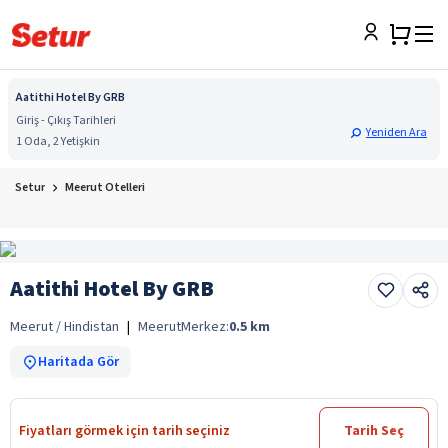
Aatithi Hotel By GRB
Giriş - Çıkış Tarihleri
Yeniden Ara
1 Oda, 2 Yetişkin
Setur
Meerut Otelleri
Aatithi Hotel By GRB
Meerut / Hindistan
|
Meerut
Merkez:
0.5
km
Haritada Gör
Fiyatları görmek için tarih seçiniz
Tarih Seç