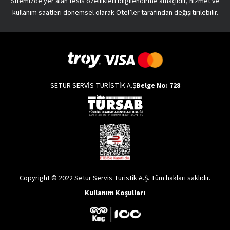
Sitemizde yer alan tesis özellikleri bilgilendirme amaçlıdır, hizmet ve
kullanım saatleri dönemsel olarak Otel’ler tarafından değişitirilebilir.
SETUR SERVİS TURİSTİK A.Ş
Belge No: 728
Copyright © 2022 Setur Servis Turistik A.Ş. Tüm hakları saklıdır.
Kullanım Koşulları