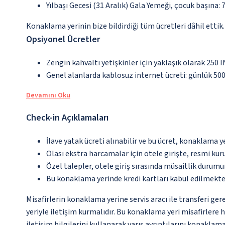
Yılbaşı Gecesi (31 Aralık) Gala Yemeği, çocuk başına: 7
Konaklama yerinin bize bildirdiği tüm ücretleri dâhil ettik.
Opsiyonel Ücretler
Zengin kahvaltı yetişkinler için yaklaşık olarak 250 I
Genel alanlarda kablosuz internet ücreti: günlük 500.
Devamını Oku
Check-in Açıklamaları
İlave yatak ücreti alınabilir ve bu ücret, konaklama y
Olası ekstra harcamalar için otele girişte, resmi kur
Özel talepler, otele giriş sırasında müsaitlik durumu
Bu konaklama yerinde kredi kartları kabul edilmekte
Misafirlerin konaklama yerine servis aracı ile transferi ger
yeriyle iletişim kurmalıdır. Bu konaklama yeri misafirlere
iletişim bilgilerini kullanarak varış ayrıntılarını konaklam