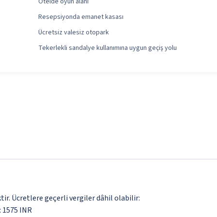
Otelde oyun alanı
Resepsiyonda emanet kasası
Ücretsiz valesiz otopark
Tekerlekli sandalye kullanımına uygun geçiş yolu
. Ücretlere geçerli vergiler dâhil olabilir:
i: 1575 INR