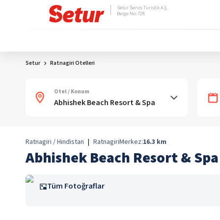
Setur Servis Turistik A.Ş.
Belge No: 728
Setur
Ratnagiri Otelleri
Otel / Konum
Ratnagiri / Hindistan
|
Ratnagiri
Merkez:
16.3
km
Abhishek Beach Resort & Spa
Tüm Fotoğraflar