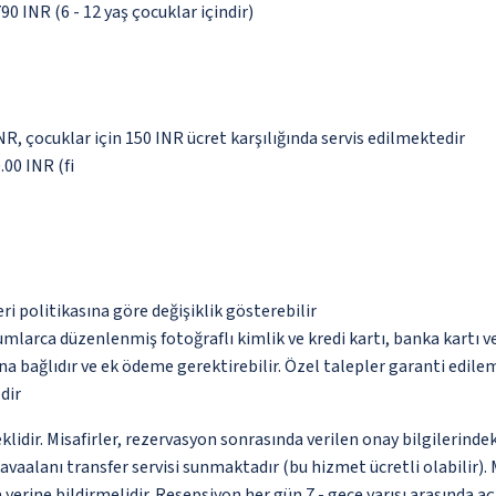
90 INR (6 - 12 yaş çocuklar içindir)
NR, çocuklar için 150 INR ücret karşılığında servis edilmektedir
00 INR (fi
eri politikasına göre değişiklik gösterebilir
umlarca düzenlenmiş fotoğraflı kimlik ve kredi kartı, banka kartı v
na bağlıdır ve ek ödeme gerektirebilir. Özel talepler garanti edile
dir
eklidir. Misafirler, rezervasyon sonrasında verilen onay bilgilerind
 havaalanı transfer servisi sunmaktadır (bu hizmet ücretli olabilir
a yerine bildirmelidir. Resepsiyon her gün 7 - gece yarısı arasında 