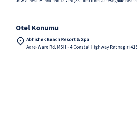
JSW Ganesh Mandir and 13.7 mi (22.1 km) from Ganeshghule Beach
Otel Konumu
Abhishek Beach Resort & Spa
Aare-Ware Rd, MSH - 4 Coastal Highway Ratnagiri 41