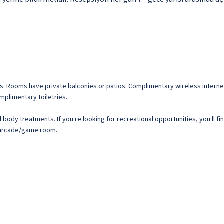
ms. Rooms have private balconies or patios. Complimentary wireless intern
plimentary toiletries.
body treatments. If you re looking for recreational opportunities, you ll fi
n arcade/game room.