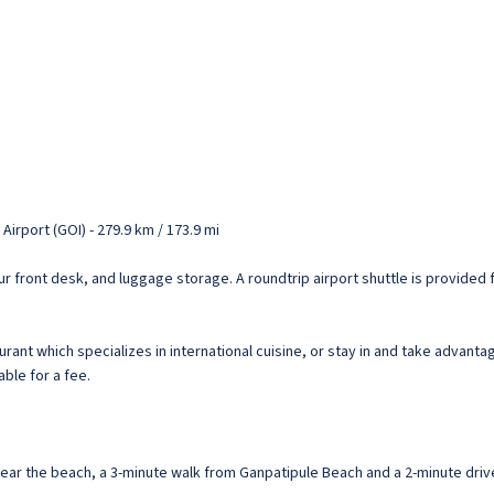
irport (GOI) - 279.9 km / 173.9 mi
 front desk, and luggage storage. A roundtrip airport shuttle is provided f
urant which specializes in international cuisine, or stay in and take advanta
able for a fee.
 near the beach, a 3-minute walk from Ganpatipule Beach and a 2-minute driv