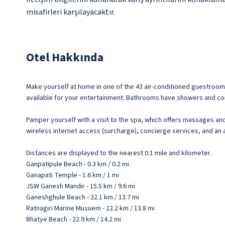
misafirleri karşılayacaktır.
Otel Hakkında
Make yourself at home in one of the 43 air-conditioned guestroo
available for your entertainment. Bathrooms have showers and com
Pamper yourself with a visit to the spa, which offers massages and 
wireless internet access (surcharge), concierge services, and a
Distances are displayed to the nearest 0.1 mile and kilometer.
Ganpatipule Beach - 0.3 km / 0.2 mi
Ganapati Temple - 1.6 km / 1 mi
JSW Ganesh Mandir - 15.5 km / 9.6 mi
Ganeshghule Beach - 22.1 km / 13.7 mi
Ratnagiri Marine Musuem - 22.2 km / 13.8 mi
Bhatye Beach - 22.9 km / 14.2 mi