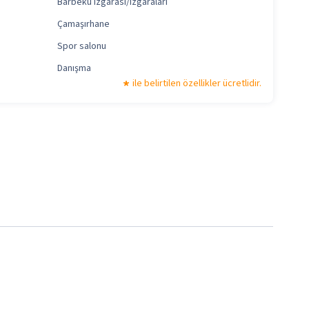
Barbekü ızgarası/ızgaraları
Çamaşırhane
Spor salonu
Danışma
ile belirtilen özellikler ücretlidir.