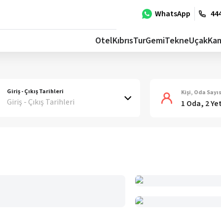
WhatsApp
444
Otel
Kıbrıs
Tur
Gemi
Tekne
Uçak
Ka
Giriş - Çıkış Tarihleri
Kişi, Oda Sayıs
Giriş - Çıkış Tarihleri
1 Oda, 2 Ye