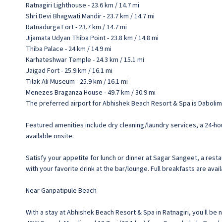
Ratnagiri Lighthouse - 23.6 km / 14.7 mi
Shri Devi Bhagwati Mandir - 23.7 km / 14.7 mi
Ratnadurga Fort - 23.7 km / 14.7 mi
Jijamata Udyan Thiba Point - 23.8 km / 14.8 mi
Thiba Palace - 24 km / 14.9 mi
Karhateshwar Temple - 24.3 km / 15.1 mi
Jaigad Fort - 25.9 km / 16.1 mi
Tilak Ali Museum - 25.9 km / 16.1 mi
Menezes Braganza House - 49.7 km / 30.9 mi
The preferred airport for Abhishek Beach Resort & Spa is Dabolim A
Featured amenities include dry cleaning/laundry services, a 24-hour
available onsite.
Satisfy your appetite for lunch or dinner at Sagar Sangeet, a resta
with your favorite drink at the bar/lounge. Full breakfasts are avail
Near Ganpatipule Beach
With a stay at Abhishek Beach Resort & Spa in Ratnagiri, you ll be