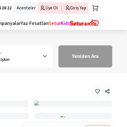
 28 22
Acenteler
Üye Ol
Giriş Yap
mpanyalar
Yaz Fırsatları
SeturKids
ı
Yeniden Ara
tişkin
Haritada Gör