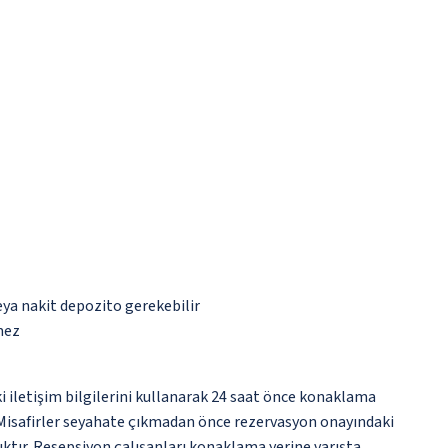
eya nakit depozito gerekebilir
mez
eki iletişim bilgilerini kullanarak 24 saat önce konaklama
). Misafirler seyahate çıkmadan önce rezervasyon onayındaki
açıktır. Resepsiyon çalışanları konaklama yerine varışta