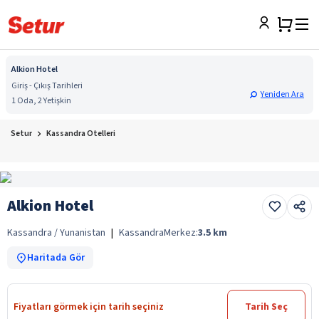
Alkion Hotel
Giriş - Çıkış Tarihleri
Yeniden Ara
1 Oda, 2 Yetişkin
Setur
Kassandra Otelleri
Alkion Hotel
Kassandra / Yunanistan
|
Kassandra
Merkez:
3.5
km
Haritada Gör
Fiyatları görmek için tarih seçiniz
Tarih Seç