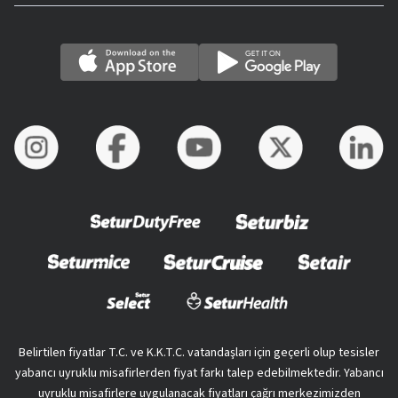
Belirtilen fiyatlar T.C. ve K.K.T.C. vatandaşları için geçerli olup tesisler
yabancı uyruklu misafirlerden fiyat farkı talep edebilmektedir. Yabancı
uyruklu misafirlere uygulanacak fiyatları çağrı merkezimizden