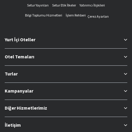
Setur Yayınları
Setur Etik İlkeler
Yatırımcı İlişkileri
Bilgi Toplumu Hizmetleri
İşlem Rehberi
Çerez Ayarları
Yurt İçi Oteller
Otel Temaları
Turlar
Kampanyalar
Diğer Hizmetlerimiz
İletişim