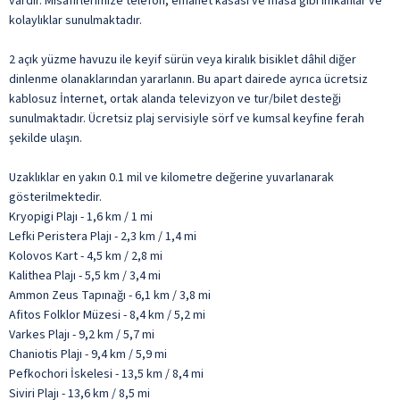
vardır. Misafirlerimize telefon, emanet kasası ve masa gibi imkânlar ve
kolaylıklar sunulmaktadır.
2 açık yüzme havuzu ile keyif sürün veya kiralık bisiklet dâhil diğer
dinlenme olanaklarından yararlanın. Bu apart dairede ayrıca ücretsiz
kablosuz İnternet, ortak alanda televizyon ve tur/bilet desteği
sunulmaktadır. Ücretsiz plaj servisiyle sörf ve kumsal keyfine ferah
şekilde ulaşın.
Uzaklıklar en yakın 0.1 mil ve kilometre değerine yuvarlanarak
gösterilmektedir.
Kryopigi Plajı - 1,6 km / 1 mi
Lefki Peristera Plajı - 2,3 km / 1,4 mi
Kolovos Kart - 4,5 km / 2,8 mi
Kalithea Plajı - 5,5 km / 3,4 mi
Ammon Zeus Tapınağı - 6,1 km / 3,8 mi
Afitos Folklor Müzesi - 8,4 km / 5,2 mi
Varkes Plajı - 9,2 km / 5,7 mi
Chaniotis Plajı - 9,4 km / 5,9 mi
Pefkochori İskelesi - 13,5 km / 8,4 mi
Siviri Plajı - 13,6 km / 8,5 mi