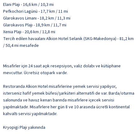
Elani Plajı - 16,6 km / 10,3 mi
Pefkochori Lagünü - 17,7 km / 11 mi
Glarokavos Limanı - 18,2 km / 11,3 mi
Glarokavos Plajı - 18,9 km / 11,7 mi
Xenia Plajı - 20,6 km / 12,8 mi
Tercih edilen havaalanı Alkion Hotel Selanik (SKG-Makedonya) - 81,2 km
/ 50,4 mi mesafede
Misafirler için 24 saat açık resepsiyon, valiz dolabı ve kütüphane
mevcuttur. Ücretsiz otopark vardır.
Restoranda Alkion Hotel misafirlerine yemek servisi yapılıyor,
isterseniz hafif yemek büfesi/şarküteri alternatifi de var. Barda/oturma
salonunda ve havuz kenarı barında misafirlere içecek servisi
yapılmaktadır. Misafirlere her gün 8 ve 10 arasında ücretli kontinental
kahvaltı servisi yapılmaktadır.
Kryopigi Plajı yakınında