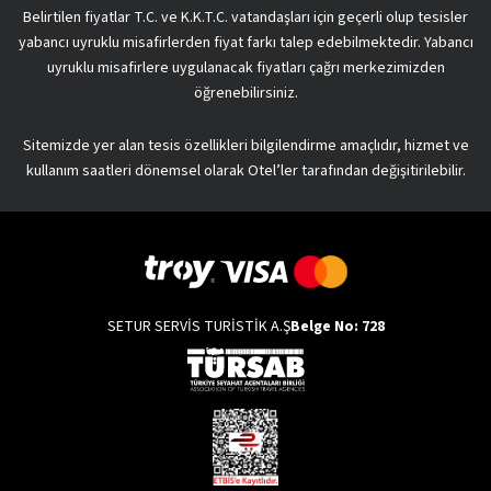
Belirtilen fiyatlar T.C. ve K.K.T.C. vatandaşları için geçerli olup tesisler
yabancı uyruklu misafirlerden fiyat farkı talep edebilmektedir. Yabancı
uyruklu misafirlere uygulanacak fiyatları çağrı merkezimizden
öğrenebilirsiniz.
Sitemizde yer alan tesis özellikleri bilgilendirme amaçlıdır, hizmet ve
kullanım saatleri dönemsel olarak Otel’ler tarafından değişitirilebilir.
SETUR SERVİS TURİSTİK A.Ş
Belge No: 728