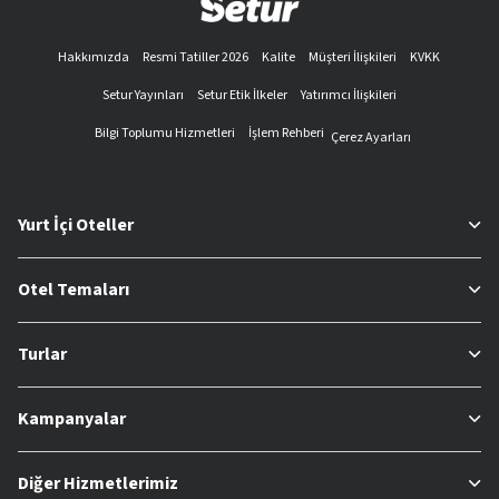
Hakkımızda
Resmi Tatiller 2026
Kalite
Müşteri İlişkileri
KVKK
Setur Yayınları
Setur Etik İlkeler
Yatırımcı İlişkileri
Bilgi Toplumu Hizmetleri
İşlem Rehberi
Çerez Ayarları
Yurt İçi Oteller
Otel Temaları
Turlar
Kampanyalar
Diğer Hizmetlerimiz