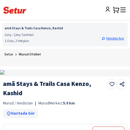
amã Stays & Trails Casa Kenzo, Kashid
Giriş - Çıkış Tarihleri
Yeniden Ara
1 Oda, 2 Yetişkin
Setur
Murud Otelleri
amã Stays & Trails Casa Kenzo,
Kashid
Murud / Hindistan
|
Murud
Merkez:
5.9
km
Haritada Gör