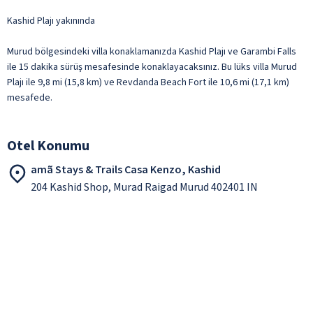
Kashid Plajı yakınında
Murud bölgesindeki villa konaklamanızda Kashid Plajı ve Garambi Falls
ile 15 dakika sürüş mesafesinde konaklayacaksınız. Bu lüks villa Murud
Plajı ile 9,8 mi (15,8 km) ve Revdanda Beach Fort ile 10,6 mi (17,1 km)
mesafede.
Otel Konumu
amã Stays & Trails Casa Kenzo, Kashid
204 Kashid Shop, Murad Raigad Murud 402401 IN