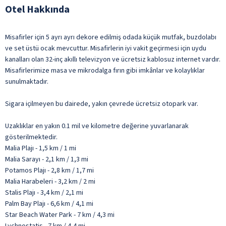
Otel Hakkında
Misafirler için 5 ayrı ayrı dekore edilmiş odada küçük mutfak, buzdolabı
ve set üstü ocak mevcuttur. Misafirlerin iyi vakit geçirmesi için uydu
kanalları olan 32-inç akıllı televizyon ve ücretsiz kablosuz internet vardır.
Misafirlerimize masa ve mikrodalga fırın gibi imkânlar ve kolaylıklar
sunulmaktadır.
Sigara içilmeyen bu dairede, yakın çevrede ücretsiz otopark var.
Uzaklıklar en yakın 0.1 mil ve kilometre değerine yuvarlanarak
gösterilmektedir.
Malia Plajı - 1,5 km / 1 mi
Malia Sarayı - 2,1 km / 1,3 mi
Potamos Plajı - 2,8 km / 1,7 mi
Malia Harabeleri - 3,2 km / 2 mi
Stalis Plajı - 3,4 km / 2,1 mi
Palm Bay Plajı - 6,6 km / 4,1 mi
Star Beach Water Park - 7 km / 4,3 mi
Lychnostatis - 7 km / 4,4 mi