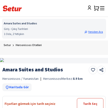
Amara Suites and Studios
Giriş - Çıkış Tarihleri
Yeniden Ara
1 Oda, 2 Yetişkin
Setur
Hersonissos Otelleri
Amara Suites and Studios
Hersonissos / Yunanistan
|
Hersonissos
Merkez:
8.9
km
Haritada Gör
Fiyatları görmek için tarih seçiniz
Tarih Seç