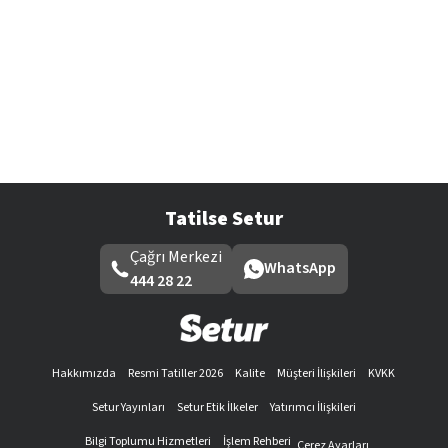
Tatilse Setur
Çağrı Merkezi
WhatsApp
444 28 22
Hakkımızda
Resmi Tatiller 2026
Kalite
Müşteri İlişkileri
KVKK
Setur Yayınları
Setur Etik İlkeler
Yatırımcı İlişkileri
Bilgi Toplumu Hizmetleri
İşlem Rehberi
Çerez Ayarları