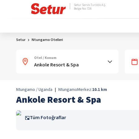
Setur Servis Turistik A.Ş.
Belge No: 728
Setur
Ntungamo Otelleri
Otel / Konum
Ntungamo / Uganda
|
Ntungamo
Merkez:
10.1
km
Ankole Resort & Spa
Tüm Fotoğraflar