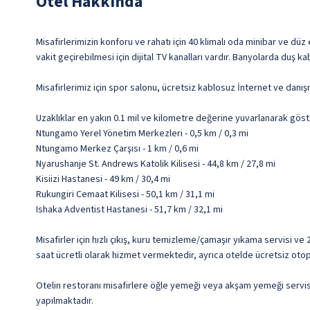
Otel Hakkında
Misafirlerimizin konforu ve rahatı için 40 klimalı oda minibar ve dü
vakit geçirebilmesi için dijital TV kanalları vardır. Banyolarda duş kab
Misafirlerimiz için spor salonu, ücretsiz kablosuz İnternet ve danı
Uzaklıklar en yakın 0.1 mil ve kilometre değerine yuvarlanarak göst
Ntungamo Yerel Yönetim Merkezleri - 0,5 km / 0,3 mi
Ntungamo Merkez Çarşısı - 1 km / 0,6 mi
Nyarushanje St. Andrews Katolik Kilisesi - 44,8 km / 27,8 mi
Kisiizi Hastanesi - 49 km / 30,4 mi
Rukungiri Cemaat Kilisesi - 50,1 km / 31,1 mi
Ishaka Adventist Hastanesi - 51,7 km / 32,1 mi
Misafirler için hızlı çıkış, kuru temizleme/çamaşır yıkama servisi v
saat ücretli olarak hizmet vermektedir, ayrıca otelde ücretsiz otop
Otelin restoranı misafirlere öğle yemeği veya akşam yemeği servisi 
yapılmaktadır.