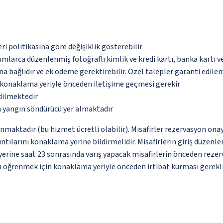
eri politikasına göre değişiklik gösterebilir
umlarca düzenlenmiş fotoğraflı kimlik ve kredi kartı, banka kartı v
na bağlıdır ve ek ödeme gerektirebilir. Özel talepler garanti edile
u konaklama yeriyle önceden iletişime geçmesi gerekir
edilmektedir
a yangın söndürücü yer almaktadır
nmaktadır (bu hizmet ücretli olabilir). Misafirler rezervasyon onayı
ntılarını konaklama yerine bildirmelidir. Misafirlerin giriş düzenle
rine saat 23 sonrasında varış yapacak misafirlerin önceden rezer
rını öğrenmek için konaklama yeriyle önceden irtibat kurması gerekl