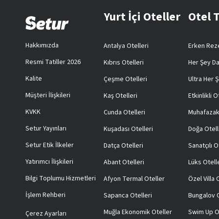
Yurt İçi Oteller
Otel 
Hakkımızda
Antalya Otelleri
Erken Reze
Resmi Tatiller 2026
Kıbrıs Otelleri
Her Şey Da
Kalite
Çeşme Otelleri
Ultra Her Ş
Müşteri İlişkileri
Kaş Otelleri
Etkinlikli O
KVKK
Cunda Otelleri
Muhafazak
Setur Yayınları
Kuşadası Otelleri
Doğa Otell
Setur Etik İlkeler
Datça Otelleri
Sanatçılı O
Yatırımcı İlişkileri
Abant Otelleri
Lüks Otell
Bilgi Toplumu Hizmetleri
Afyon Termal Oteller
Özel Villa
İşlem Rehberi
Sapanca Otelleri
Bungalov O
Muğla Ekonomik Oteller
Swim Up O
Çerez Ayarları