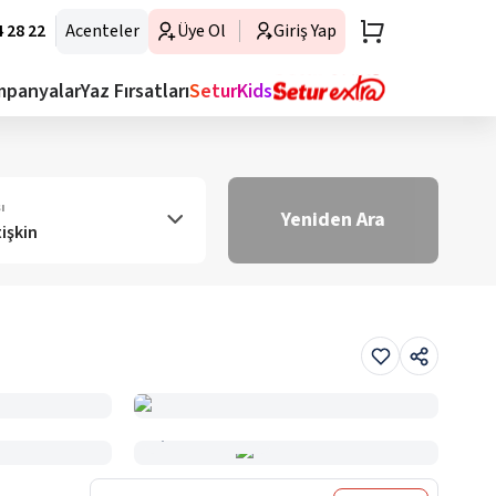
 28 22
Acenteler
Üye Ol
Giriş Yap
mpanyalar
Yaz Fırsatları
SeturKids
ı
Yeniden Ara
tişkin
Haritada Gör