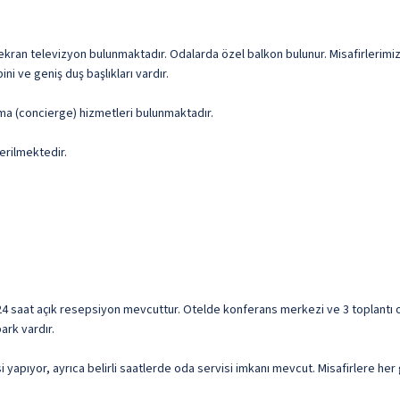
z ekran televizyon bulunmaktadır. Odalarda özel balkon bulunur. Misafirlerimiz
ini ve geniş duş başlıkları vardır.
şma (concierge) hizmetleri bulunmaktadır.
erilmektedir.
e 24 saat açık resepsiyon mevcuttur. Otelde konferans merkezi ve 3 toplantı oda
ark vardır.
yapıyor, ayrıca belirli saatlerde oda servisi imkanı mevcut. Misafirlere her 