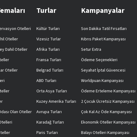
Temaları
Turlar
Kampanyalar
rvasyon Otelleri
Kültür Turları
Son Dakika Tatil Fırsatları
hil Oteller
Vizesiz Turlar
Kıbrıs Paket Kampanyası
ey Dahil Oteller
Afrika Turları
Setur Extra
teller
Fransa Turları
Ödeme Seçenekleri
ar Oteller
Belgrad Turları
Seyahat İptal Güvencesi
eri
ABD Turları
Worldpuan Kampanyası
teller
Orta Asya Turları
Ödeme Erteleme Kampanyası
er
Kuzey Amerika Turları
2 Çocuk Ücretsiz Kampanyası
 Odası Olan Oteller
Avrupa Turları
Çok Kal Az Öde Kampanyası
telleri
Karadağ Turları
Ekonomik Oteller Kampanyası
teller
Paris Turları
Balayı Otelleri Kampanyası