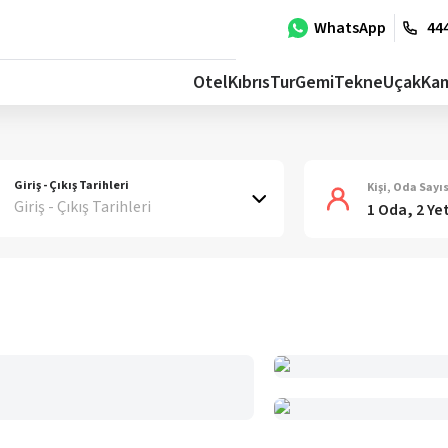
WhatsApp
444
Otel
Kıbrıs
Tur
Gemi
Tekne
Uçak
Ka
Giriş - Çıkış Tarihleri
Kişi, Oda Sayıs
Giriş - Çıkış Tarihleri
1 Oda, 2 Ye