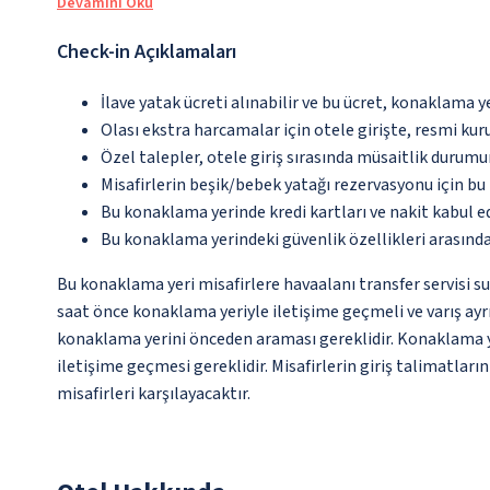
Devamını Oku
Check-in Açıklamaları
İlave yatak ücreti alınabilir ve bu ücret, konaklama y
Olası ekstra harcamalar için otele girişte, resmi kur
Özel talepler, otele giriş sırasında müsaitlik durumu
Misafirlerin beşik/bebek yatağı rezervasyonu için b
Bu konaklama yerinde kredi kartları ve nakit kabul 
Bu konaklama yerindeki güvenlik özellikleri arasınd
Bu konaklama yeri misafirlere havaalanı transfer servisi su
saat önce konaklama yeriyle iletişime geçmeli ve varış ayrı
konaklama yerini önceden araması gereklidir. Konaklama ye
iletişime geçmesi gereklidir. Misafirlerin giriş talimatla
misafirleri karşılayacaktır.