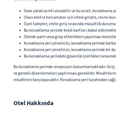
İlave yatak ücreti alınabilir ve bu ücret, konaklama y
Olası ekstra harcamalar için otele girişte, resmi kur
Özel talepler, otele giriş sırasında müsaitlik durumu
Bu konaklama yerinde kredi kartları kabul edilmekte
Otelde parti veya grup etkinlikleri yapılması kesinlik
Konaklama yeri yöneticisi, konaklama yerinde karbon
Konaklama yeri yöneticisi, konaklama yerinde bir d
Bu konaklama yerindeki güvenlik özellikleri arasında
Bu konaklama yerinde resepsiyon bulunmamaktadır. Giriş iş
ve gerekli düzenlemeleri yaptırması gereklidir. Misafirleri
misafirleri karşılayacaktır. Konaklama yeri tarafından sağla
Otel Hakkında