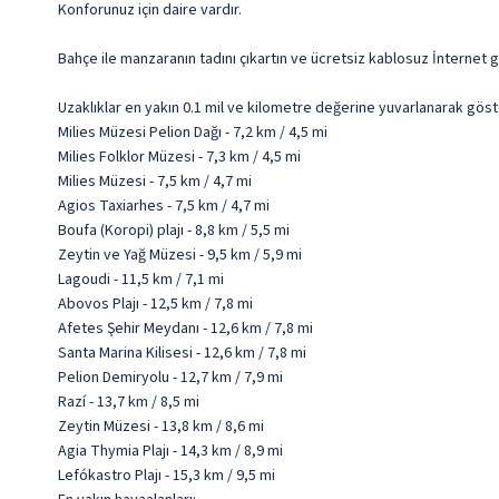
Konforunuz için daire vardır.
Bahçe ile manzaranın tadını çıkartın ve ücretsiz kablosuz İnternet g
Uzaklıklar en yakın 0.1 mil ve kilometre değerine yuvarlanarak göst
Milies Müzesi Pelion Dağı - 7,2 km / 4,5 mi
Milies Folklor Müzesi - 7,3 km / 4,5 mi
Milies Müzesi - 7,5 km / 4,7 mi
Agios Taxiarhes - 7,5 km / 4,7 mi
Boufa (Koropi) plajı - 8,8 km / 5,5 mi
Zeytin ve Yağ Müzesi - 9,5 km / 5,9 mi
Lagoudi - 11,5 km / 7,1 mi
Abovos Plajı - 12,5 km / 7,8 mi
Afetes Şehir Meydanı - 12,6 km / 7,8 mi
Santa Marina Kilisesi - 12,6 km / 7,8 mi
Pelion Demiryolu - 12,7 km / 7,9 mi
Razí - 13,7 km / 8,5 mi
Zeytin Müzesi - 13,8 km / 8,6 mi
Agia Thymia Plajı - 14,3 km / 8,9 mi
Lefókastro Plajı - 15,3 km / 9,5 mi