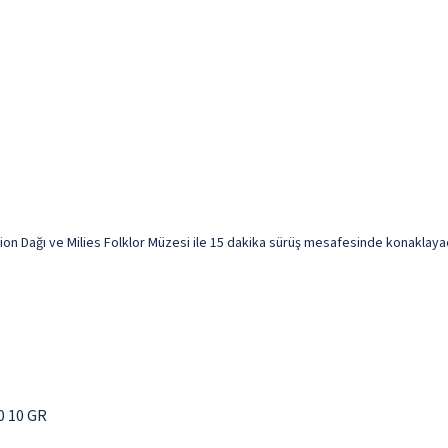
n Dağı ve Milies Folklor Müzesi ile 15 dakika sürüş mesafesinde konaklayacak
0 10 GR