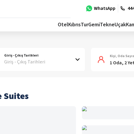
WhatsApp
444
Otel
Kıbrıs
Tur
Gemi
Tekne
Uçak
Ka
Giriş - Çıkış Tarihleri
Kişi, Oda Sayıs
Giriş - Çıkış Tarihleri
1 Oda, 2 Ye
e Suites