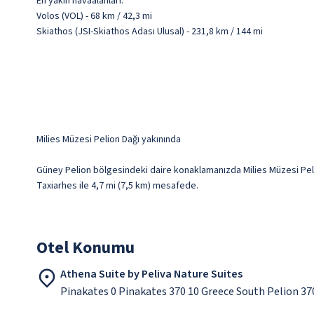
En yakın havaalanları:
Volos (VOL) - 68 km / 42,3 mi
Skiathos (JSI-Skiathos Adası Ulusal) - 231,8 km / 144 mi
Milies Müzesi Pelion Dağı yakınında
Güney Pelion bölgesindeki daire konaklamanızda Milies Müzesi Pelio
Taxiarhes ile 4,7 mi (7,5 km) mesafede.
Otel Konumu
Athena Suite by Peliva Nature Suites
Pinakates 0 Pinakates 370 10 Greece South Pelion 37