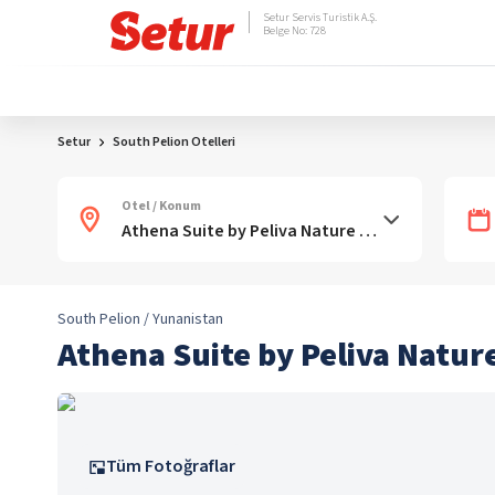
Setur Servis Turistik A.Ş.
Belge No: 728
Setur
South Pelion Otelleri
Otel / Konum
South Pelion / Yunanistan
Athena Suite by Peliva Natur
Tüm Fotoğraflar