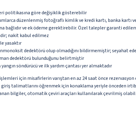
eri politikasına göre değişiklik gösterebilir
umlarca düzenlenmiş fotoğraflı kimlik ve kredi kartı, banka kartı v
na bağlıdır ve ek ödeme gerektirebilir. Özel talepler garanti edile
dir; nakit kabul edilmez
le yasaktır
monoksit dedektörü olup olmadığını bildirmemiştir; seyahat ederke
uman dedektörü bulunduğunu belirtmiştir
 yangın söndürücü ve ilk yardım çantası yer almaktadır
lemleri için misafirlerin varıştan en az 24 saat önce rezervasyon 
n giriş talimatlarını öğrenmek için konaklama yeriyle önceden irti
nan bilgiler, otomatik çeviri araçları kullanılarak çevrilmiş olabili