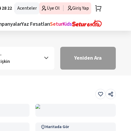
 28 22
Acenteler
Üye Ol
Giriş Yap
mpanyalar
Yaz Fırsatları
SeturKids
ı
Yeniden Ara
tişkin
Haritada Gör