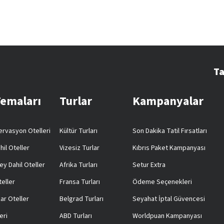
Ta
Temaları
Turlar
Kampanyalar
rvasyon Otelleri
Kültür Turları
Son Dakika Tatil Fırsatları
hil Oteller
Vizesiz Turlar
Kıbrıs Paket Kampanyası
ey Dahil Oteller
Afrika Turları
Setur Extra
teller
Fransa Turları
Ödeme Seçenekleri
ar Oteller
Belgrad Turları
Seyahat İptal Güvencesi
eri
ABD Turları
Worldpuan Kampanyası