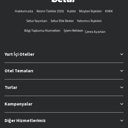
Hakkımızda
Resmi Tatiller 2026
Kalite
Müşteri İlişkileri
KVKK
Setur Yayınları
Setur Etik İlkeler
Yatırımcı İlişkileri
Bilgi Toplumu Hizmetleri
İşlem Rehberi
Çerez Ayarları
Yurt İçi Oteller
Otel Temaları
Turlar
Kampanyalar
Diğer Hizmetlerimiz