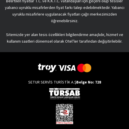
Belirtilen fiyatlar T.C. ve K.K.T.C. vatandaşları için geçerli olup tesisler
yabancı uyruklu misafirlerden fiyat farkı talep edebilmektedir. Yabancı
uyruklu misafirlere uygulanacak fiyatları çağrı merkezimizden
öğrenebilirsiniz.
Sitemizde yer alan tesis özellikleri bilgilendirme amaçlıdır, hizmet ve
kullanım saatleri dönemsel olarak Otel’ler tarafından değişitirilebilir.
SETUR SERVİS TURİSTİK A.Ş
Belge No: 728