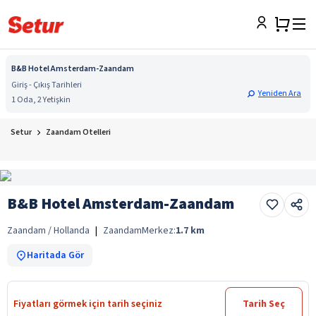
B&B Hotel Amsterdam-Zaandam
Giriş - Çıkış Tarihleri
Yeniden Ara
1 Oda, 2 Yetişkin
Setur
Zaandam Otelleri
B&B Hotel Amsterdam-Zaandam
Zaandam / Hollanda
|
Zaandam
Merkez:
1.7
km
Haritada Gör
Fiyatları görmek için tarih seçiniz
Tarih Seç