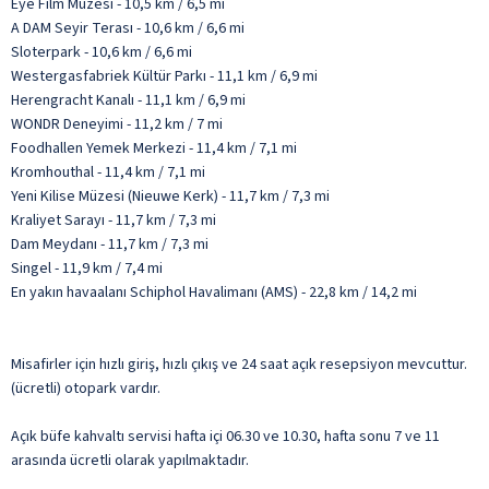
Eye Film Müzesi - 10,5 km / 6,5 mi
A DAM Seyir Terası - 10,6 km / 6,6 mi
Sloterpark - 10,6 km / 6,6 mi
Westergasfabriek Kültür Parkı - 11,1 km / 6,9 mi
Herengracht Kanalı - 11,1 km / 6,9 mi
WONDR Deneyimi - 11,2 km / 7 mi
Foodhallen Yemek Merkezi - 11,4 km / 7,1 mi
Kromhouthal - 11,4 km / 7,1 mi
Yeni Kilise Müzesi (Nieuwe Kerk) - 11,7 km / 7,3 mi
Kraliyet Sarayı - 11,7 km / 7,3 mi
Dam Meydanı - 11,7 km / 7,3 mi
Singel - 11,9 km / 7,4 mi
En yakın havaalanı Schiphol Havalimanı (AMS) - 22,8 km / 14,2 mi
Misafirler için hızlı giriş, hızlı çıkış ve 24 saat açık resepsiyon mevcuttur.
(ücretli) otopark vardır.
Açık büfe kahvaltı servisi hafta içi 06.30 ve 10.30, hafta sonu 7 ve 11
arasında ücretli olarak yapılmaktadır.